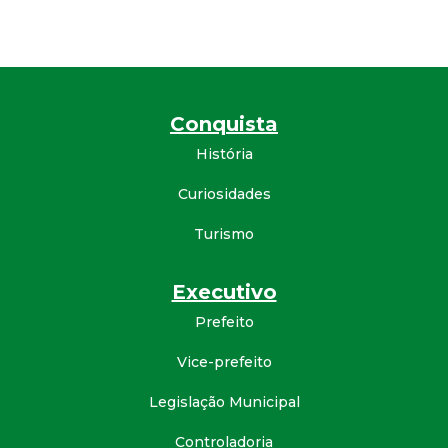
a
M
u
Conquista
n
História
i
Curiosidades
c
Turismo
i
Executivo
Prefeito
p
Vice-prefeito
a
Legislação Municipal
l
Controladoria