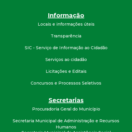
d
Informação
e
Locais e informações úteis
C
Transparência
SIC - Serviço de Informação ao Cidadão
o
Serviços ao cidadão
n
Licitações e Editais
q
Concursos e Processos Seletivos
u
Secretarias
i
Procuradoria Geral do Município
s
Secretaria Municipal de Administração e Recursos
Humanos