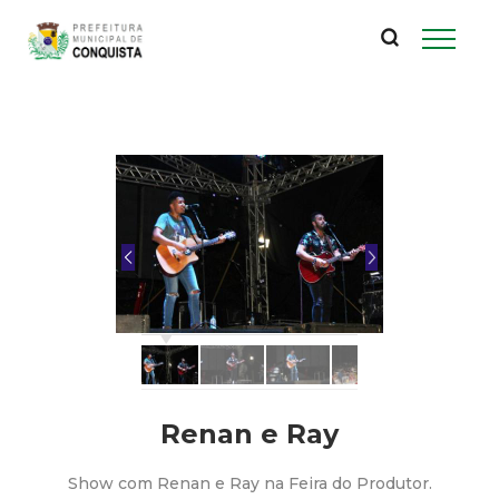
P
Pular
para
r
o
conteúdo
e
principal
f
e
i
t
u
Renan e Ray
r
Show com Renan e Ray na Feira do Produtor.