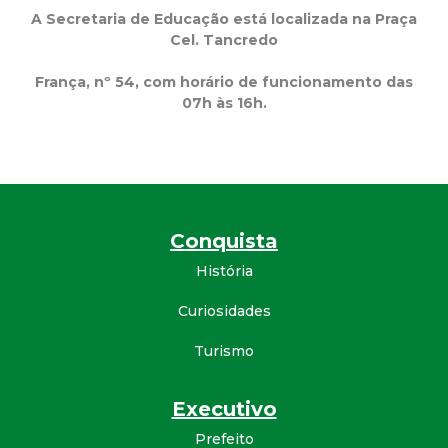
t
A Secretaria de Educação está localizada na Praça
Cel. Tancredo
a
França, nº 54, com horário de funcionamento das
07h às 16h.
M
G
Conquista
História
Curiosidades
Turismo
Executivo
Prefeito