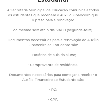
a
M
A Secretaria Municipal de Educação comunica a todos
os estudantes que recebem o Auxílio Financeiro que
o prazo para a renovação
u
do mesmo será até o dia 30/08 (segunda-feira).
n
Documentos necessários para a renovação do Auxílio
i
Financeiro ao Estudante são:
c
• Horários de aula do aluno;
• Comprovante de residência.
i
Documentos necessários para começar a receber o
p
Auxílio Financeiro ao Estudante são:
a
• RG;
• CPF;
l