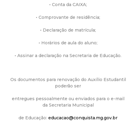
• Conta da CAIXA;
d
• Comprovante de residência;
e
• Declaração de matrícula;
C
• Horários de aula do aluno;
o
• Assinar a declaração na Secretaria de Educação.
n
Os documentos para renovação do Auxílio Estudantil
q
poderão ser
u
entregues pessoalmente ou enviados para o e-mail
da Secretaria Municipal
i
de Educação:
educacao@conquista.mg.gov.br
s