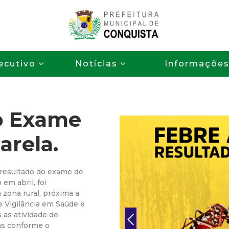
Pular
para
o
P
conteúdo
ecutivo
Notícias
Informaçõe
principal
r
e
o Exame
f
arela.
e
i
 resultado do exame de
em abril, foi
t
zona rural, próxima a
de Vigilância em Saúde e
 as atividade de
u
as conforme o