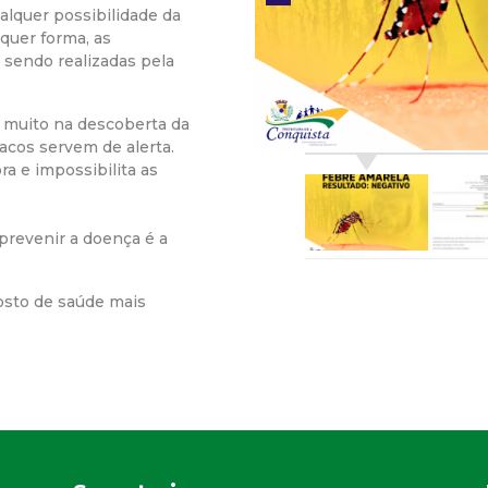
alquer possibilidade da
r
quer forma, as
 sendo realizadas pela
a
 muito na descoberta da
M
acos servem de alerta.
ra e impossibilita as
u
n
prevenir a doença é a
i
posto de saúde mais
c
i
p