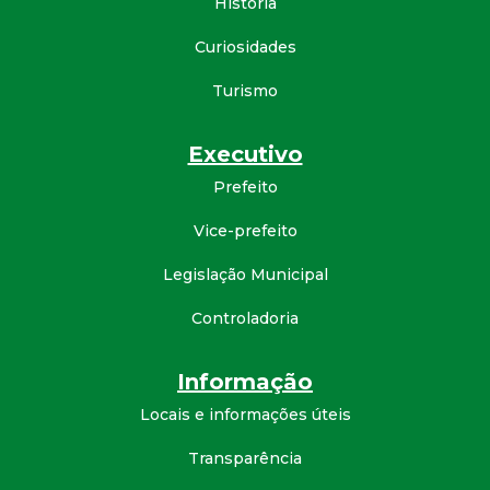
História
d
Curiosidades
e
Turismo
C
Executivo
o
Prefeito
Vice-prefeito
n
Legislação Municipal
q
Controladoria
u
Informação
i
Locais e informações úteis
s
Transparência