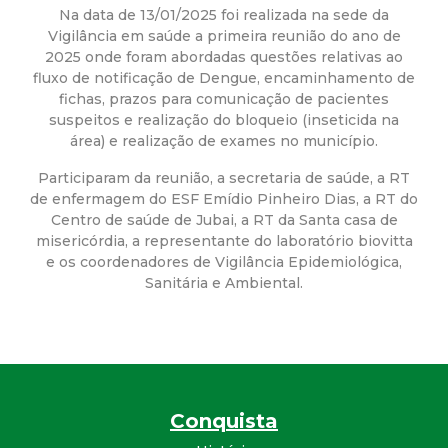
a
Na data de 13/01/2025 foi realizada na sede da
Vigilância em saúde a primeira reunião do ano de
M
2025 onde foram abordadas questões relativas ao
fluxo de notificação de Dengue, encaminhamento de
u
fichas, prazos para comunicação de pacientes
suspeitos e realização do bloqueio (inseticida na
n
área) e realização de exames no município.
Participaram da reunião, a secretaria de saúde, a RT
i
de enfermagem do ESF Emídio Pinheiro Dias, a RT do
Centro de saúde de Jubai, a RT da Santa casa de
c
misericórdia, a representante do laboratório biovitta
e os coordenadores de Vigilância Epidemiológica,
i
Sanitária e Ambiental.
p
a
Conquista
l