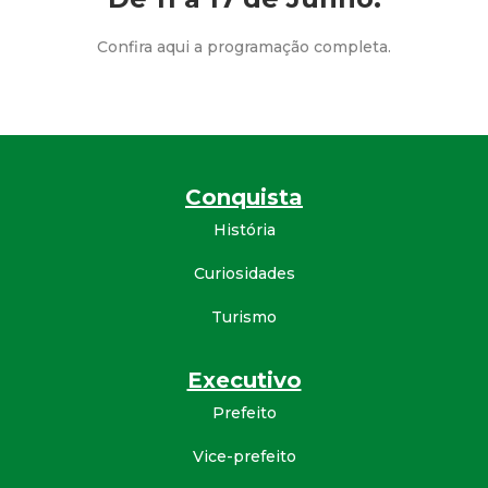
a
M
Confira aqui a programação completa.
u
n
Conquista
i
História
c
Curiosidades
i
Turismo
p
Executivo
a
Prefeito
Vice-prefeito
l