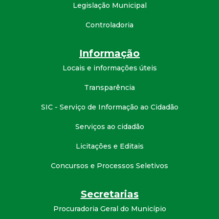
Legislação Municipal
d
Controladoria
e
Informação
C
Locais e informações úteis
o
Transparência
n
SIC - Serviço de Informação ao Cidadão
Serviços ao cidadão
q
Licitações e Editais
u
Concursos e Processos Seletivos
i
Secretarias
s
Procuradoria Geral do Município