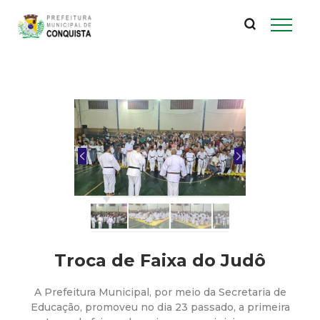
P
Pular
para
r
o
conteúdo
e
principal
f
e
i
t
u
Troca de Faixa do Judô
r
A Prefeitura Municipal, por meio da Secretaria de
Educação, promoveu no dia 23 passado, a primeira