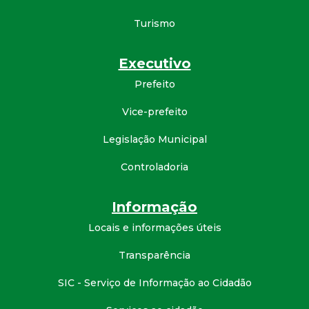
d
Turismo
e
Executivo
C
Prefeito
Vice-prefeito
o
Legislação Municipal
n
Controladoria
q
Informação
u
Locais e informações úteis
i
Transparência
s
SIC - Serviço de Informação ao Cidadão