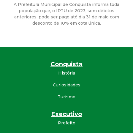
a
A Prefeitura Municipal de Conquista informa toda
população que, o IPTU de 2023, sem débitos
M
anteriores, pode ser pago até dia 31 de maio com
desconto de 10% em cota única.
u
n
i
Conquista
c
História
i
Curiosidades
Turismo
p
a
Executivo
Prefeito
l