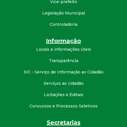
Vice-prefeito
d
Legislação Municipal
e
Controladoria
C
Informação
o
Locais e informações úteis
Transparência
n
SIC - Serviço de Informação ao Cidadão
q
Serviços ao cidadão
u
Licitações e Editais
i
Concursos e Processos Seletivos
s
Secretarias