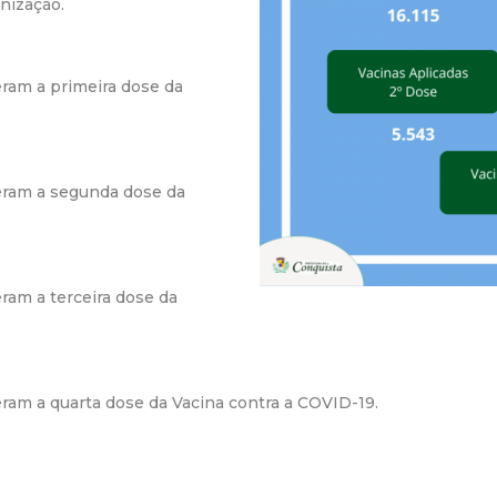
nização.
r
a
ram a primeira dose da
M
u
eram a segunda dose da
n
i
ram a terceira dose da
c
i
am a quarta dose da Vacina contra a COVID-19.
p