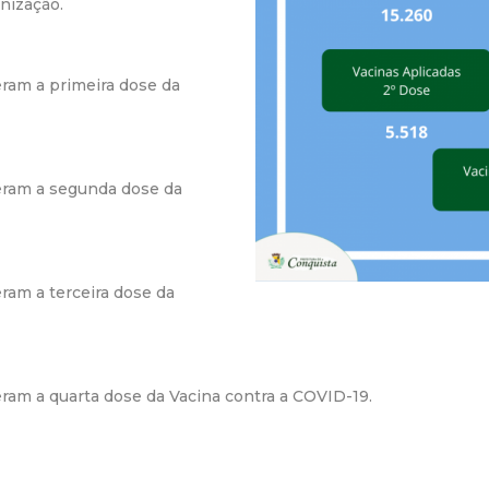
nização.
r
a
ram a primeira dose da
M
u
eram a segunda dose da
n
i
ram a terceira dose da
c
i
am a quarta dose da Vacina contra a COVID-19.
p