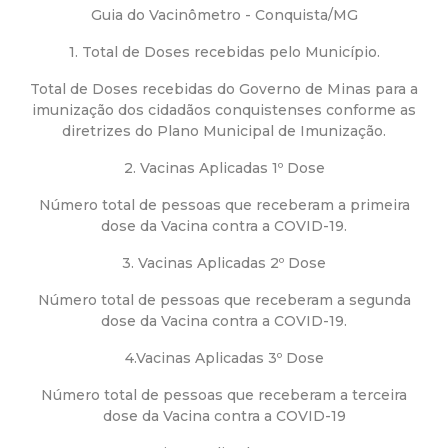
a
Guia do Vacinômetro - Conquista/MG
M
1. Total de Doses recebidas pelo Município.
u
Total de Doses recebidas do Governo de Minas para a
imunização dos cidadãos conquistenses conforme as
diretrizes do Plano Municipal de Imunização.
n
2. Vacinas Aplicadas 1º Dose
i
Número total de pessoas que receberam a primeira
dose da Vacina contra a COVID-19.
c
3. Vacinas Aplicadas 2º Dose
i
Número total de pessoas que receberam a segunda
dose da Vacina contra a COVID-19.
p
4.Vacinas Aplicadas 3º Dose
a
Número total de pessoas que receberam a terceira
dose da Vacina contra a COVID-19
l