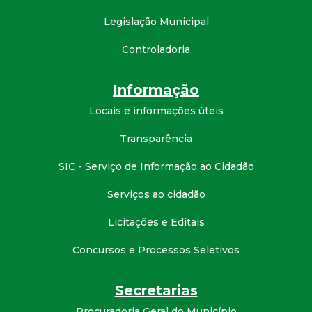
t
Legislação Municipal
a
Controladoria
M
Informação
G
Locais e informações úteis
Transparência
SIC - Serviço de Informação ao Cidadão
Serviços ao cidadão
Licitações e Editais
Concursos e Processos Seletivos
Secretarias
Procuradoria Geral do Município