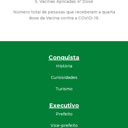
5. Vacinas Aplicadas 4º Dose
d
Número total de pessoas que receberam a quarta
dose da Vacina contra a COVID-19.
e
C
o
Conquista
n
História
q
Curiosidades
Turismo
u
i
Executivo
Prefeito
s
Vice-prefeito