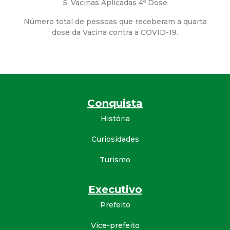
5. Vacinas Aplicadas 4º Dose
d
Número total de pessoas que receberam a quarta
dose da Vacina contra a COVID-19.
e
C
o
Conquista
n
História
q
Curiosidades
Turismo
u
i
Executivo
Prefeito
s
Vice-prefeito