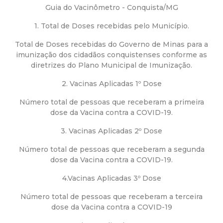
a
Guia do Vacinômetro - Conquista/MG
M
1. Total de Doses recebidas pelo Município.
u
Total de Doses recebidas do Governo de Minas para a
imunização dos cidadãos conquistenses conforme as
diretrizes do Plano Municipal de Imunização.
n
2. Vacinas Aplicadas 1º Dose
i
Número total de pessoas que receberam a primeira
dose da Vacina contra a COVID-19.
c
3. Vacinas Aplicadas 2º Dose
i
Número total de pessoas que receberam a segunda
dose da Vacina contra a COVID-19.
p
4.Vacinas Aplicadas 3º Dose
a
Número total de pessoas que receberam a terceira
dose da Vacina contra a COVID-19
l