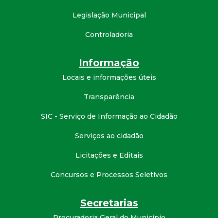
t
Legislação Municipal
a
Controladoria
M
Informação
G
Locais e informações úteis
Transparência
SIC - Serviço de Informação ao Cidadão
Serviços ao cidadão
Licitações e Editais
Concursos e Processos Seletivos
Secretarias
Procuradoria Geral do Município