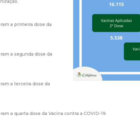
nização.
r
a
ram a primeira dose da
M
u
eram a segunda dose da
n
i
ram a terceira dose da
c
i
am a quarta dose da Vacina contra a COVID-19.
p