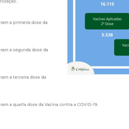
nização.
r
a
ram a primeira dose da
M
u
eram a segunda dose da
n
i
ram a terceira dose da
c
i
am a quarta dose da Vacina contra a COVID-19.
p