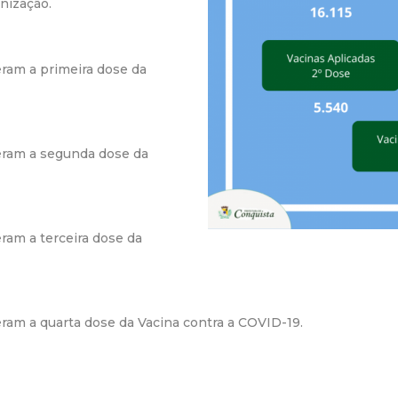
nização.
r
a
ram a primeira dose da
M
u
eram a segunda dose da
n
i
ram a terceira dose da
c
i
am a quarta dose da Vacina contra a COVID-19.
p