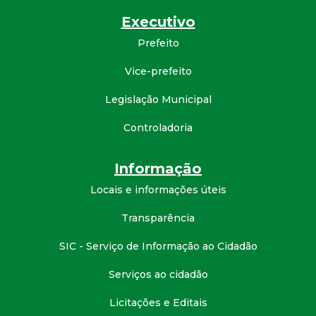
d
Executivo
Prefeito
e
Vice-prefeito
C
Legislação Municipal
o
Controladoria
n
Informação
q
Locais e informações úteis
Transparência
u
SIC - Serviço de Informação ao Cidadão
i
Serviços ao cidadão
s
Licitações e Editais