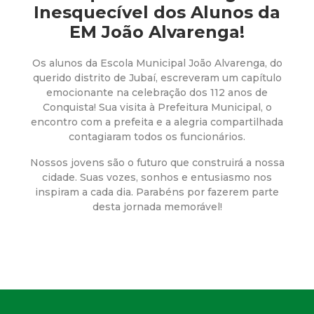
a
Inesquecível dos Alunos da
EM João Alvarenga!
M
u
Os alunos da Escola Municipal João Alvarenga, do
querido distrito de Jubaí, escreveram um capítulo
emocionante na celebração dos 112 anos de
n
Conquista! Sua visita à Prefeitura Municipal, o
encontro com a prefeita e a alegria compartilhada
i
contagiaram todos os funcionários.
Nossos jovens são o futuro que construirá a nossa
c
cidade. Suas vozes, sonhos e entusiasmo nos
inspiram a cada dia. Parabéns por fazerem parte
i
desta jornada memorável!
p
a
l