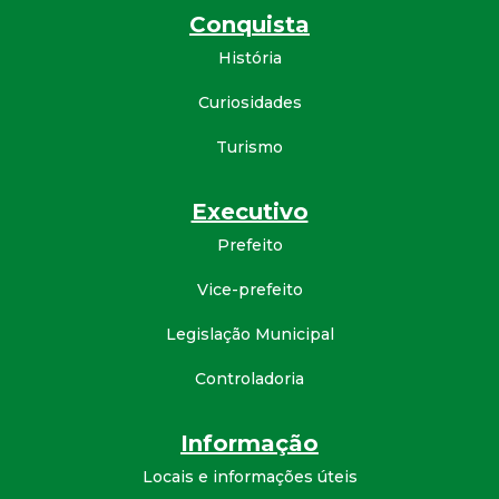
Conquista
d
História
e
Curiosidades
C
Turismo
o
Executivo
n
Prefeito
Vice-prefeito
q
Legislação Municipal
u
Controladoria
i
Informação
s
Locais e informações úteis