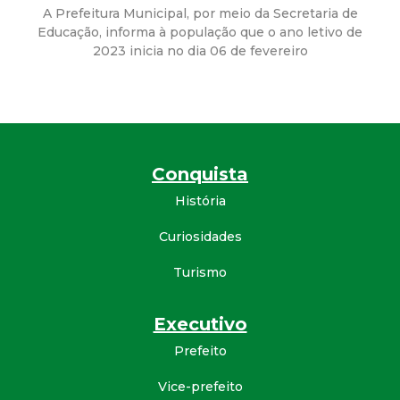
a
A Prefeitura Municipal, por meio da Secretaria de
Educação, informa à população que o ano letivo de
M
2023 inicia no dia 06 de fevereiro
u
n
i
Conquista
História
c
Curiosidades
i
Turismo
p
Executivo
a
Prefeito
l
Vice-prefeito