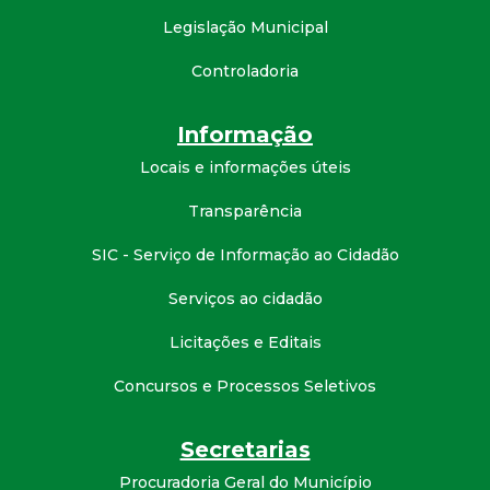
d
Legislação Municipal
Controladoria
e
C
Informação
Locais e informações úteis
o
Transparência
n
SIC - Serviço de Informação ao Cidadão
q
Serviços ao cidadão
u
Licitações e Editais
Concursos e Processos Seletivos
i
s
Secretarias
Procuradoria Geral do Município