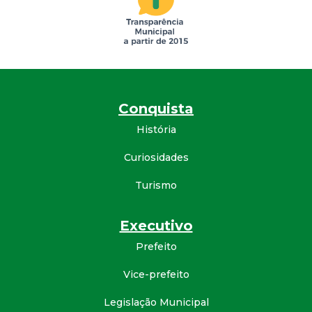
d
e
C
Conquista
o
História
n
Curiosidades
q
Turismo
u
Executivo
Prefeito
i
Vice-prefeito
s
Legislação Municipal