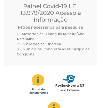
a
Painel Covid-19 LEI
M
13.979/2020 Acesso à
Informação
u
Filtros necessários para pesquisa
n
1 - Mesorregião: Triangulo Mineiro/Alto
Paranaíba
2 - Microrregião: Uberaba
i
3 - Municípios: Conquista ao Município de
Conquista
c
i
p
a
l