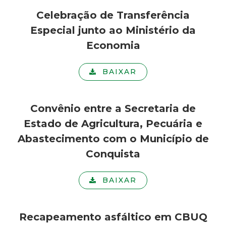
d
Celebração de Transferência
Especial junto ao Ministério da
e
Economia
C
BAIXAR
o
Convênio entre a Secretaria de
n
Estado de Agricultura, Pecuária e
q
Abastecimento com o Município de
Conquista
u
BAIXAR
i
s
Recapeamento asfáltico em CBUQ