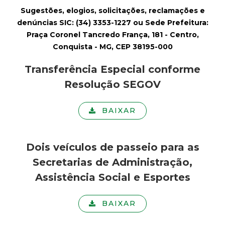
a
Sugestões, elogios, solicitações, reclamações e
M
denúncias SIC: (34) 3353-1227 ou Sede Prefeitura:
Praça Coronel Tancredo França, 181 - Centro,
u
Conquista - MG, CEP 38195-000
Transferência Especial conforme
n
Resolução SEGOV
i
BAIXAR
c
i
Dois veículos de passeio para as
Secretarias de Administração,
p
Assistência Social e Esportes
a
BAIXAR
l