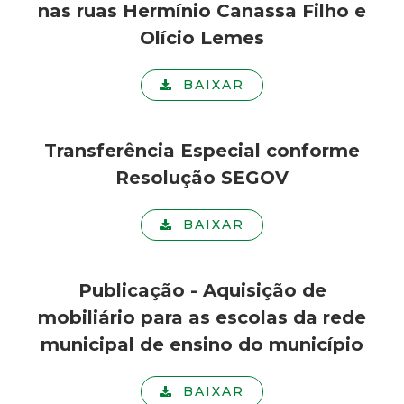
t
nas ruas Hermínio Canassa Filho e
Olício Lemes
a
BAIXAR
M
G
Transferência Especial conforme
Resolução SEGOV
BAIXAR
Publicação - Aquisição de
mobiliário para as escolas da rede
municipal de ensino do município
BAIXAR