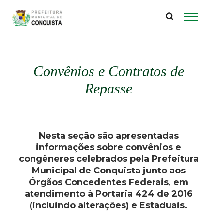
P
Pular
para
r
o
conteúdo
e
principal
Convênios e Contratos de
f
Repasse
e
i
Nesta seção são apresentadas
t
informações sobre convênios e
congêneres celebrados pela Prefeitura
u
Municipal de Conquista junto aos
Órgãos Concedentes Federais, em
r
atendimento à Portaria 424 de 2016
(incluindo alterações) e Estaduais.