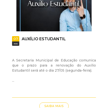
d
e
C
07
AUXÍLIO ESTUDANTIL
o
MAI
n
A Secretaria Municipal de Educação comunica
q
que o prazo para a renovação do Auxílio
Estudantil será até o dia 27/05 (segunda-feira).
u
...
i
s
SAIBA MAIS