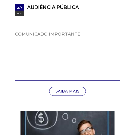
a
27
AUDIÊNCIA PÚBLICA
M
MAI
u
COMUNICADO IMPORTANTE
n
i
c
i
SAIBA MAIS
p
a
l