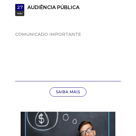
a
27
AUDIÊNCIA PÚBLICA
M
MAI
u
COMUNICADO IMPORTANTE
n
i
c
i
SAIBA MAIS
p
a
l