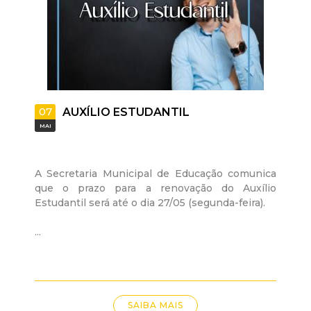
d
e
C
07
AUXÍLIO ESTUDANTIL
o
MAI
n
A Secretaria Municipal de Educação comunica
q
que o prazo para a renovação do Auxílio
Estudantil será até o dia 27/05 (segunda-feira).
u
...
i
s
SAIBA MAIS