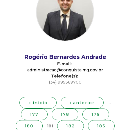
d
e
C
o
Rogério Bernardes Andrade
n
E-mail:
administracao@conquista.mg.gov.br
Telefone(s):
q
(34) 999569700
P
u
á
g
« início
‹ anterior
…
i
i
177
178
179
n
s
a
180
181
182
183