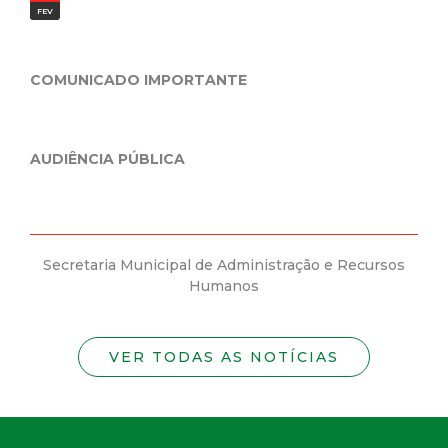
FEV
JAN
ID
COMUNICADO IMPORTANTE
Prefeitu
Mineira
da nova C
AUDIÊNCIA PÚBLICA
Secretaria Municipal de Administração e Recursos
Secret
Humanos
VER TODAS AS NOTÍCIAS