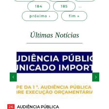
s
t
184
185
…
a
próximo ›
fim »
M
Últimas Notícias
G
26
22
AUDIÊNCIA PÚBLICA
EM