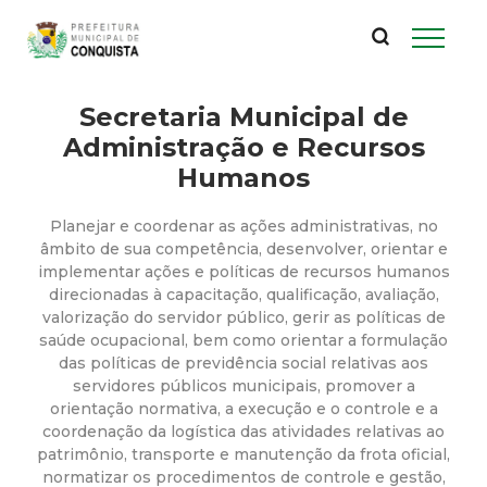
P
Pular
para
r
o
conteúdo
Secretaria Municipal de
e
principal
Administração e Recursos
f
Humanos
e
Planejar e coordenar as ações administrativas, no
âmbito de sua competência, desenvolver, orientar e
i
implementar ações e políticas de recursos humanos
direcionadas à capacitação, qualificação, avaliação,
valorização do servidor público, gerir as políticas de
t
saúde ocupacional, bem como orientar a formulação
das políticas de previdência social relativas aos
u
servidores públicos municipais, promover a
orientação normativa, a execução e o controle e a
r
coordenação da logística das atividades relativas ao
patrimônio, transporte e manutenção da frota oficial,
normatizar os procedimentos de controle e gestão,