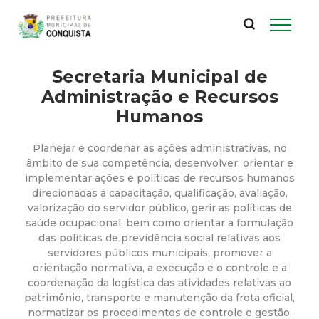
P
Pular
para
r
o
conteúdo
Secretaria Municipal de
e
principal
Administração e Recursos
f
Humanos
e
Planejar e coordenar as ações administrativas, no
âmbito de sua competência, desenvolver, orientar e
i
implementar ações e políticas de recursos humanos
direcionadas à capacitação, qualificação, avaliação,
valorização do servidor público, gerir as políticas de
t
saúde ocupacional, bem como orientar a formulação
das políticas de previdência social relativas aos
u
servidores públicos municipais, promover a
orientação normativa, a execução e o controle e a
r
coordenação da logística das atividades relativas ao
patrimônio, transporte e manutenção da frota oficial,
normatizar os procedimentos de controle e gestão,