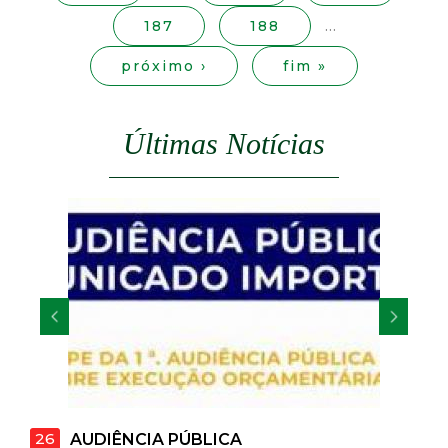
s
t
187
188
…
a
próximo ›
fim »
M
Últimas Notícias
G
22
AUDIÊNCIA PÚBLICA
EMISS