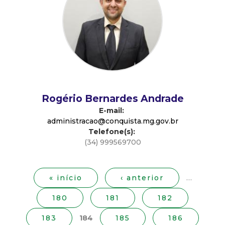
d
e
C
o
Rogério Bernardes Andrade
n
E-mail:
administracao@conquista.mg.gov.br
Telefone(s):
q
(34) 999569700
P
u
á
g
« início
‹ anterior
…
i
i
180
181
182
n
s
a
183
184
185
186