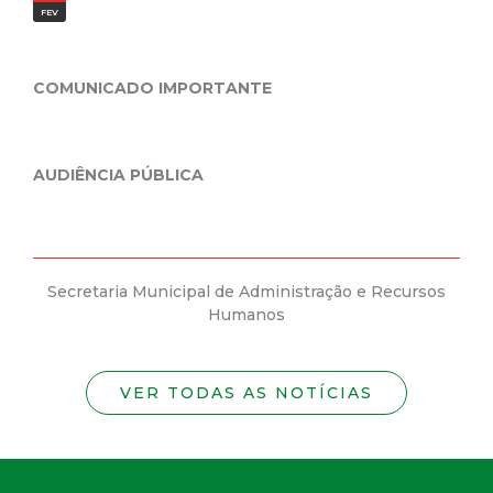
JAN
IDENT
UNICADO IMPORTANTE
Prefeitura M
Mineira do 
da nova Carte
IÊNCIA PÚBLICA
cretaria Municipal de Administração e Recursos
Secretaria
Humanos
VER TODAS AS NOTÍCIAS