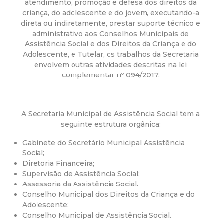
a
atendimento, promoção e defesa dos direitos da
criança, do adolescente e do jovem, executando-a
M
direta ou indiretamente, prestar suporte técnico e
administrativo aos Conselhos Municipais de
u
Assistência Social e dos Direitos da Criança e do
Adolescente, e Tutelar, os trabalhos da Secretaria
envolvem outras atividades descritas na lei
n
complementar nº 094/2017.
i
A Secretaria Municipal de Assistência Social tem a
c
seguinte estrutura orgânica:
i
Gabinete do Secretário Municipal Assistência
Social;
p
Diretoria Financeira;
Supervisão de Assistência Social;
Assessoria da Assistência Social.
a
Conselho Municipal dos Direitos da Criança e do
Adolescente;
l
Conselho Municipal de Assistência Social.