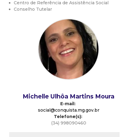
Centro de Referência de Assistência Social
d
Conselho Tutelar
e
C
o
n
q
u
Michelle Ulhôa Martins Moura
E-mail:
i
social@conquista.mg.gov.br
Telefone(s):
(34) 998090460
s