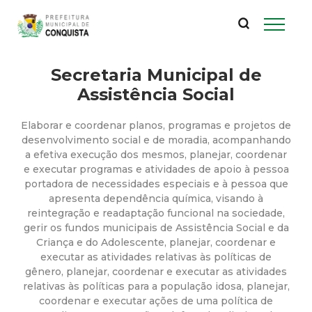
P
Pular
para
r
o
conteúdo
Secretaria Municipal de
e
principal
Assistência Social
f
Elaborar e coordenar planos, programas e projetos de
e
desenvolvimento social e de moradia, acompanhando
a efetiva execução dos mesmos, planejar, coordenar
e executar programas e atividades de apoio à pessoa
i
portadora de necessidades especiais e à pessoa que
apresenta dependência química, visando à
t
reintegração e readaptação funcional na sociedade,
gerir os fundos municipais de Assistência Social e da
u
Criança e do Adolescente, planejar, coordenar e
executar as atividades relativas às políticas de
gênero, planejar, coordenar e executar as atividades
r
relativas às políticas para a população idosa, planejar,
coordenar e executar ações de uma política de