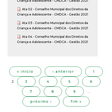
Criança e Adolescente - CMDCA - Gestão 2021
Ata 02 - Conselho Municipal dos Direitos da
Criança e Adolescente - CMDCA - Gestão 2021
Ata 03 - Conselho Municipal dos Direitos da
Criança e Adolescente - CMDCA - Gestão 2021
Ata 04 - Conselho Municipal dos Direitos da
Criança e Adolescente - CMDCA - Gestão 2021
P
á
g
« início
‹ anterior
1
i
2
3
4
5
6
n
a
7
8
9
…
s
próximo ›
fim »