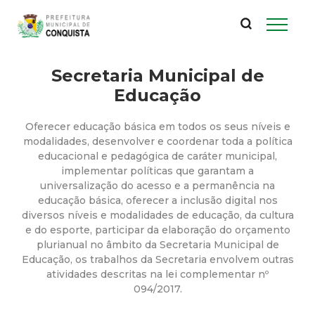
P
Pular
para
r
o
conteúdo
Secretaria Municipal de
e
principal
Educação
f
Oferecer educação básica em todos os seus níveis e
e
modalidades, desenvolver e coordenar toda a política
educacional e pedagógica de caráter municipal,
implementar políticas que garantam a
i
universalização do acesso e a permanência na
educação básica, oferecer a inclusão digital nos
t
diversos níveis e modalidades de educação, da cultura
e do esporte, participar da elaboração do orçamento
u
plurianual no âmbito da Secretaria Municipal de
Educação, os trabalhos da Secretaria envolvem outras
atividades descritas na lei complementar nº
r
094/2017.