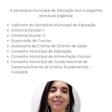
a
M
A Secretaria Municipal de Educação tem a seguinte
estrutura orgânica:
u
Gabinete do Secretário Municipal de Educação;
Diretoria Escolar I;
n
Diretoria Escolar II;
Supervisão de Creche;
i
Assessoria de Creche do Distrito de Jubaí.
Conselho Municipal de Educação;
Conselho Municipal de Alimentação Escolar;
c
Conselho Municipal do Fundo Nacional de
Desenvolvimento do Ensino Fundamental –
i
FUNDEB.
p
a
l