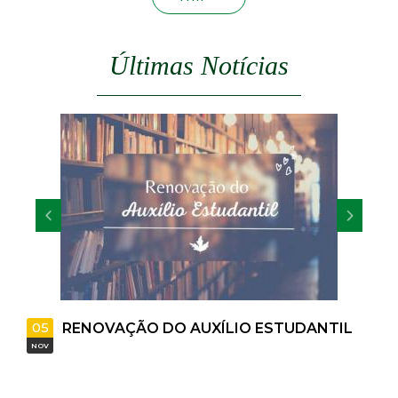
t
a
Últimas Notícias
M
G
07
RENOVAÇÃO DO AUXÍLIO ESTUDANTIL
AUXÍL
MAI