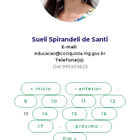
d
e
C
Sueli Spirandeli de Santi
E-mail:
o
educacao@conquista.mg.gov.br
Telefone(s):
(34) 999303623
n
P
á
q
g
« início
‹ anterior
…
i
u
9
10
11
12
n
a
i
13
14
15
16
s
17
…
próximo ›
s
fim »