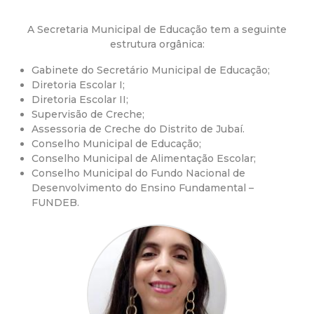
a
M
A Secretaria Municipal de Educação tem a seguinte
estrutura orgânica:
u
Gabinete do Secretário Municipal de Educação;
Diretoria Escolar I;
n
Diretoria Escolar II;
Supervisão de Creche;
i
Assessoria de Creche do Distrito de Jubaí.
Conselho Municipal de Educação;
Conselho Municipal de Alimentação Escolar;
c
Conselho Municipal do Fundo Nacional de
Desenvolvimento do Ensino Fundamental –
i
FUNDEB.
p
a
l