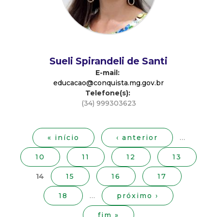
d
e
C
Sueli Spirandeli de Santi
E-mail:
o
educacao@conquista.mg.gov.br
Telefone(s):
(34) 999303623
n
P
á
q
g
« início
‹ anterior
…
i
u
10
11
12
13
n
a
i
14
15
16
17
s
18
…
próximo ›
s
fim »