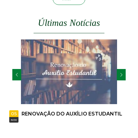
t
a
Últimas Notícias
M
G
5
07
RENOVAÇÃO DO AUXÍLIO ESTUDANTIL
AUXÍ
V
MAI