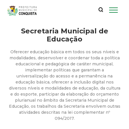
P
Pular
para
r
o
conteúdo
Secretaria Municipal de
e
principal
Educação
f
Oferecer educação básica em todos os seus níveis e
e
modalidades, desenvolver e coordenar toda a política
educacional e pedagógica de caráter municipal,
implementar políticas que garantam a
i
universalização do acesso e a permanência na
educação básica, oferecer a inclusão digital nos
t
diversos níveis e modalidades de educação, da cultura
e do esporte, participar da elaboração do orçamento
u
plurianual no âmbito da Secretaria Municipal de
Educação, os trabalhos da Secretaria envolvem outras
atividades descritas na lei complementar nº
r
094/2017.