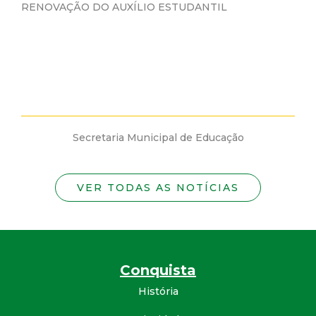
NOVAÇÃO DO AUXÍLIO ESTUDANTIL
A Secretar
prazo para 
o dia 27/05 
...
Secretaria Municipal de Educação
S
VER TODAS AS NOTÍCIAS
Conquista
História