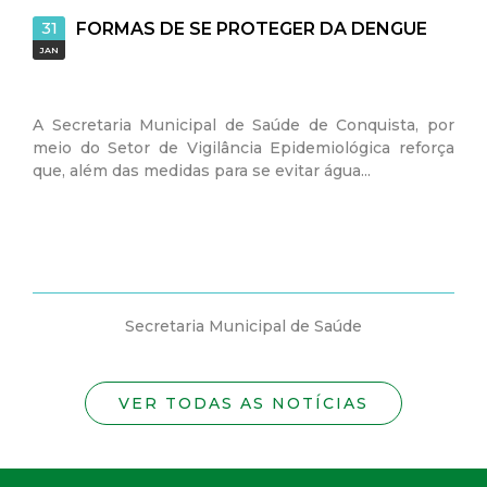
31
23
FORMAS DE SE PROTEGER DA DENGUE
RE
JAN
JAN
 Secretaria Municipal de Saúde de Conquista, por
Na data 
eio do Setor de Vigilância Epidemiológica reforça
Vigilânc
ue, além das medidas para se evitar água...
2025 onde
Secretaria Municipal de Saúde
VER TODAS AS NOTÍCIAS