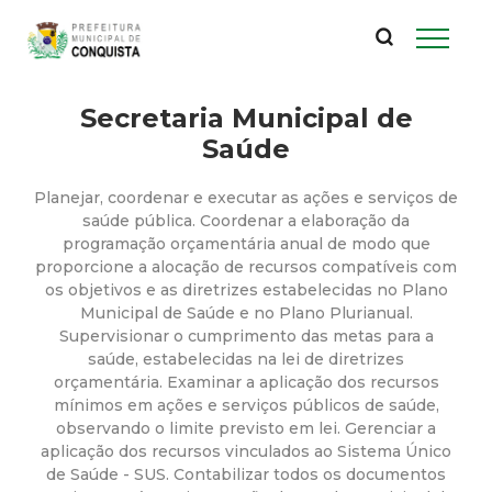
P
Pular
para
r
o
conteúdo
Secretaria Municipal de
e
principal
Saúde
f
Planejar, coordenar e executar as ações e serviços de
e
saúde pública. Coordenar a elaboração da
programação orçamentária anual de modo que
proporcione a alocação de recursos compatíveis com
i
os objetivos e as diretrizes estabelecidas no Plano
Municipal de Saúde e no Plano Plurianual.
t
Supervisionar o cumprimento das metas para a
saúde, estabelecidas na lei de diretrizes
u
orçamentária. Examinar a aplicação dos recursos
mínimos em ações e serviços públicos de saúde,
observando o limite previsto em lei. Gerenciar a
r
aplicação dos recursos vinculados ao Sistema Único
de Saúde - SUS. Contabilizar todos os documentos