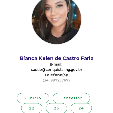
d
e
C
o
n
Bianca Kelen de Castro Faria
E-mail:
q
saude@conquista.mg.gov.br
Telefone(s):
u
(34) 997257679
P
i
á
g
« início
‹ anterior
…
s
i
22
23
24
n