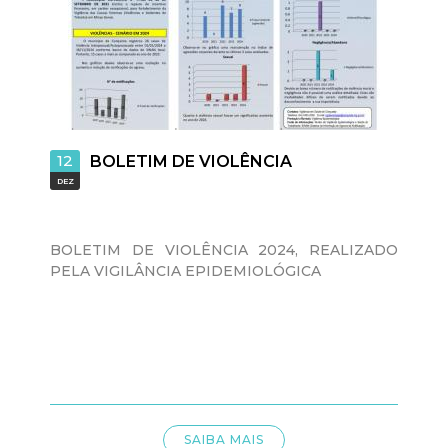
d
e
C
12
BOLETIM DE VIOLÊNCIA
o
DEZ
n
BOLETIM DE VIOLÊNCIA 2024, REALIZADO
q
PELA VIGILÂNCIA EPIDEMIOLÓGICA
u
i
s
SAIBA MAIS