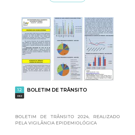
t
a
M
G
12
BOLETIM DE TRÂNSITO
DEZ
BOLETIM DE TRÂNSITO 2024, REALIZADO
PELA VIGILÂNCIA EPIDEMIOLÓGICA