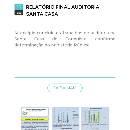
a
13
RELATÓRIO FINAL AUDITORIA
M
DEZ
SANTA CASA
u
Município concluiu os trabalhos de auditoria na
Santa Casa de Conquista, conforme
n
determinação do Ministério Público.
i
c
i
SAIBA MAIS
p
a
l