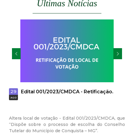
Últimas Notícias
t
a
M
G
29
28
Edital 001/2023/CMDCA - Retificação.
AGO
AGO
Altera local de votação - Edital 001/2023/CMDCA, que
“Dispõe sobre o processo de escolha do Conselho
Tutelar do Município de Conquista – MG”.