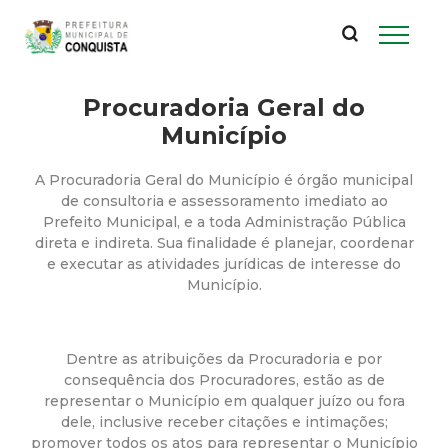
P
Pular
para
r
o
conteúdo
Procuradoria Geral do
e
principal
Município
f
A Procuradoria Geral do Município é órgão municipal
e
de consultoria e assessoramento imediato ao
Prefeito Municipal, e a toda Administração Pública
direta e indireta. Sua finalidade é planejar, coordenar
i
e executar as atividades jurídicas de interesse do
Município.
t
u
Dentre as atribuições da Procuradoria e por
consequência dos Procuradores, estão as de
r
representar o Município em qualquer juízo ou fora
dele, inclusive receber citações e intimações;
promover todos os atos para representar o Município