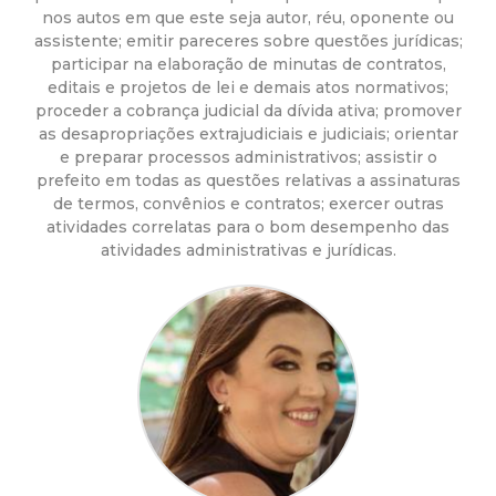
a
nos autos em que este seja autor, réu, oponente ou
assistente; emitir pareceres sobre questões jurídicas;
M
participar na elaboração de minutas de contratos,
editais e projetos de lei e demais atos normativos;
u
proceder a cobrança judicial da dívida ativa; promover
as desapropriações extrajudiciais e judiciais; orientar
n
e preparar processos administrativos; assistir o
prefeito em todas as questões relativas a assinaturas
i
de termos, convênios e contratos; exercer outras
atividades correlatas para o bom desempenho das
atividades administrativas e jurídicas.
c
i
p
a
l