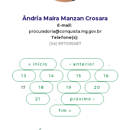
d
Ândria Maíra Manzan Crosara
e
E-mail:
procuradoria@conquista.mg.gov.br
C
Telefone(s):
(34) 997095587
o
P
á
n
g
« início
‹ anterior
…
i
13
14
15
16
q
n
a
17
18
19
20
u
s
21
…
próximo ›
i
fim »
s