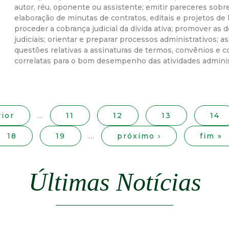
autor, réu, oponente ou assistente; emitir pareceres sobre
r
elaboração de minutas de contratos, editais e projetos de 
proceder a cobrança judicial da dívida ativa; promover as 
a
judiciais; orientar e preparar processos administrativos; as
questões relativas a assinaturas de termos, convênios e co
correlatas para o bom desempenho das atividades administr
M
u
n
rior
…
11
12
13
14
i
18
19
…
próximo ›
fim »
c
Últimas Notícias
i
p