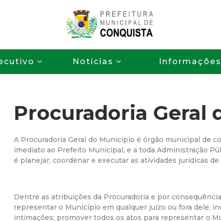
Pular
para
o
P
conteúdo
ecutivo
Notícias
Informaçõe
principal
r
e
Procuradoria Geral 
f
e
A Procuradoria Geral do Município é órgão municipal de c
imediato ao Prefeito Municipal, e a toda Administração Públ
é planejar, coordenar e executar as atividades jurídicas de
i
t
Dentre as atribuições da Procuradoria e por consequência
representar o Município em qualquer juízo ou fora dele, in
u
intimações; promover todos os atos para representar o M