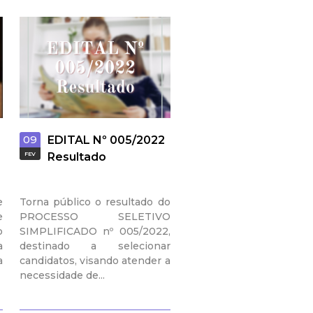
09
°
EDITAL Nº 005/2022
FEV
Resultado
e
Torna público o resultado do
e
PROCESSO SELETIVO
o
SIMPLIFICADO nº 005/2022,
a
destinado a selecionar
a
candidatos, visando atender a
necessidade de...