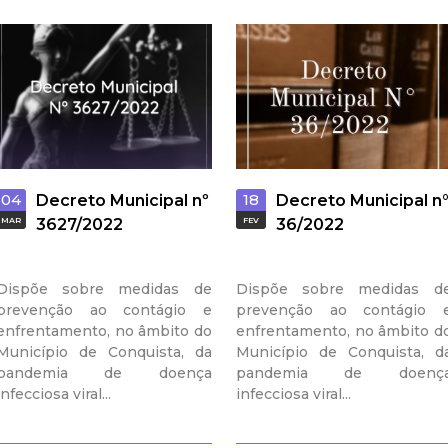
a
l
d
e
04
18
C
Decreto Municipal nº
Decreto Municipal n
MAR
3627/2022
FEV
36/2022
o
Dispõe sobre medidas de
Dispõe sobre medidas d
n
prevenção ao contágio e
prevenção ao contágio 
enfrentamento, no âmbito do
enfrentamento, no âmbito d
q
Município de Conquista, da
Município de Conquista, d
pandemia de doença
pandemia de doenç
u
infecciosa viral...
infecciosa viral...