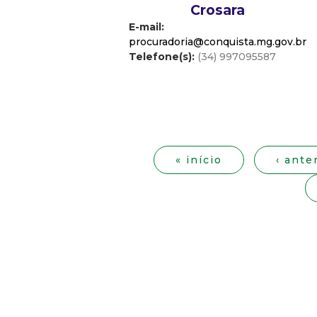
Crosara
E-mail:
procuradoria@conquista.mg.gov.br
Telefone(s):
(34) 997095587
P
á
« início
‹ ante
g
i
n
a
s