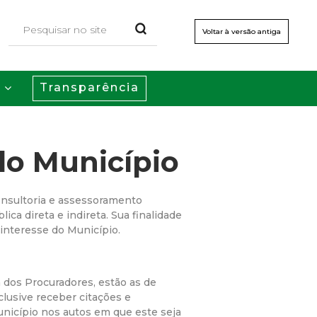
Voltar à versão antiga
Transparência
s
do Município
onsultoria e assessoramento
ica direta e indireta. Sua finalidade
 interesse do Município.
 dos Procuradores, estão as de
clusive receber citações e
unicípio nos autos em que este seja