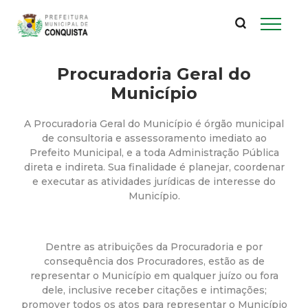
P
Pular
para
r
o
conteúdo
Procuradoria Geral do
e
principal
Município
f
A Procuradoria Geral do Município é órgão municipal
e
de consultoria e assessoramento imediato ao
Prefeito Municipal, e a toda Administração Pública
direta e indireta. Sua finalidade é planejar, coordenar
i
e executar as atividades jurídicas de interesse do
Município.
t
u
Dentre as atribuições da Procuradoria e por
consequência dos Procuradores, estão as de
r
representar o Município em qualquer juízo ou fora
dele, inclusive receber citações e intimações;
promover todos os atos para representar o Município