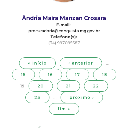
d
Ândria Maíra Manzan Crosara
e
E-mail:
procuradoria@conquista.mg.gov.br
C
Telefone(s):
(34) 997095587
o
P
á
n
g
« início
‹ anterior
…
i
15
16
17
18
q
n
a
19
20
21
22
u
s
23
…
próximo ›
i
fim »
s