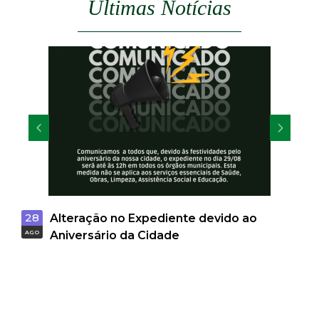
Últimas Notícias
t
a
M
G
28
Alteração no Expediente devido ao
AGO
Aniversário da Cidade