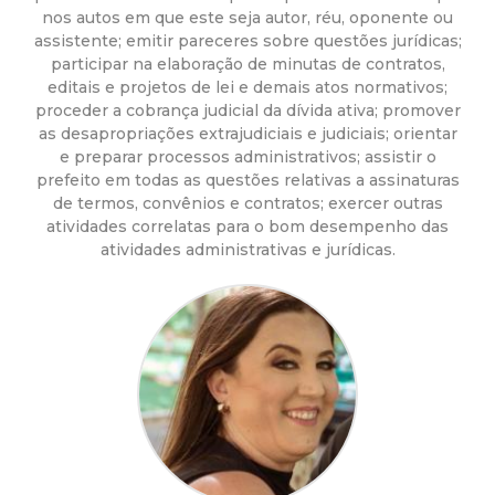
a
nos autos em que este seja autor, réu, oponente ou
assistente; emitir pareceres sobre questões jurídicas;
M
participar na elaboração de minutas de contratos,
editais e projetos de lei e demais atos normativos;
u
proceder a cobrança judicial da dívida ativa; promover
as desapropriações extrajudiciais e judiciais; orientar
n
e preparar processos administrativos; assistir o
prefeito em todas as questões relativas a assinaturas
i
de termos, convênios e contratos; exercer outras
atividades correlatas para o bom desempenho das
atividades administrativas e jurídicas.
c
i
p
a
l