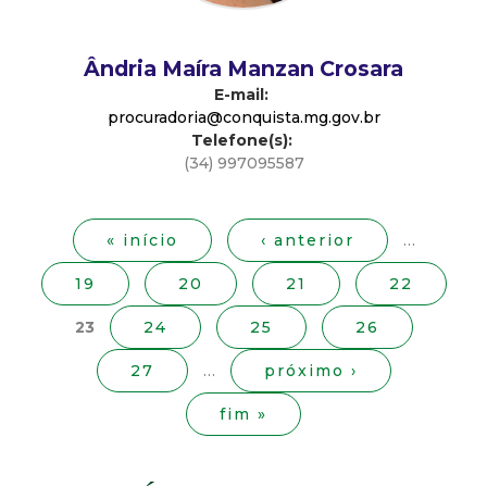
d
Ândria Maíra Manzan Crosara
e
E-mail:
procuradoria@conquista.mg.gov.br
C
Telefone(s):
(34) 997095587
o
P
á
n
g
« início
‹ anterior
…
i
19
20
21
22
q
n
a
23
24
25
26
u
s
27
…
próximo ›
i
fim »
s