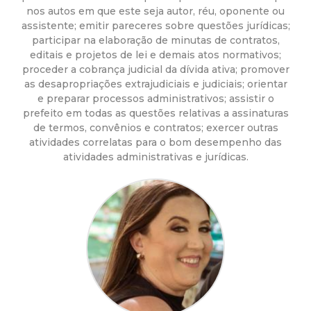
a
nos autos em que este seja autor, réu, oponente ou
assistente; emitir pareceres sobre questões jurídicas;
M
participar na elaboração de minutas de contratos,
editais e projetos de lei e demais atos normativos;
u
proceder a cobrança judicial da dívida ativa; promover
as desapropriações extrajudiciais e judiciais; orientar
n
e preparar processos administrativos; assistir o
prefeito em todas as questões relativas a assinaturas
i
de termos, convênios e contratos; exercer outras
atividades correlatas para o bom desempenho das
atividades administrativas e jurídicas.
c
i
p
a
l