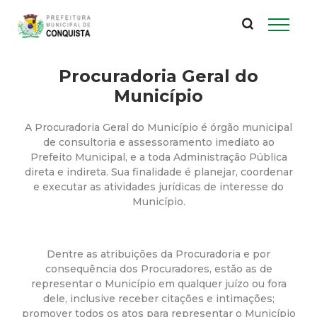
P
Pular
para
r
o
conteúdo
Procuradoria Geral do
e
principal
Município
f
A Procuradoria Geral do Município é órgão municipal
e
de consultoria e assessoramento imediato ao
Prefeito Municipal, e a toda Administração Pública
direta e indireta. Sua finalidade é planejar, coordenar
i
e executar as atividades jurídicas de interesse do
Município.
t
u
Dentre as atribuições da Procuradoria e por
consequência dos Procuradores, estão as de
r
representar o Município em qualquer juízo ou fora
dele, inclusive receber citações e intimações;
promover todos os atos para representar o Município