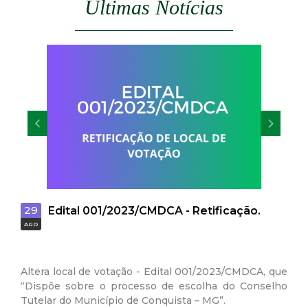
Últimas Notícias
t
a
M
G
29
28
Edital 001/2023/CMDCA - Retificação.
Alt
AGO
AGO
Ani
ltera local de votação - Edital 001/2023/CMDCA, que
Dispõe sobre o processo de escolha do Conselho
utelar do Município de Conquista – MG”.