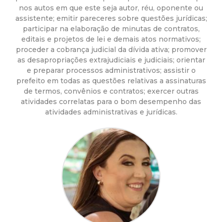
a
nos autos em que este seja autor, réu, oponente ou
assistente; emitir pareceres sobre questões jurídicas;
M
participar na elaboração de minutas de contratos,
editais e projetos de lei e demais atos normativos;
u
proceder a cobrança judicial da dívida ativa; promover
as desapropriações extrajudiciais e judiciais; orientar
n
e preparar processos administrativos; assistir o
prefeito em todas as questões relativas a assinaturas
i
de termos, convênios e contratos; exercer outras
atividades correlatas para o bom desempenho das
atividades administrativas e jurídicas.
c
i
p
a
l