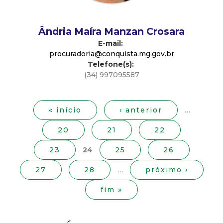
d
Ândria Maíra Manzan Crosara
e
E-mail:
procuradoria@conquista.mg.gov.br
C
Telefone(s):
(34) 997095587
o
P
á
n
g
« início
‹ anterior
…
i
20
21
22
q
n
a
23
24
25
26
u
s
27
28
…
próximo ›
i
fim »
s