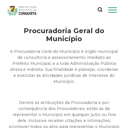
P
Pular
para
r
o
conteúdo
Procuradoria Geral do
e
principal
Município
f
A Procuradoria Geral do Município é órgão municipal
e
de consultoria e assessoramento imediato ao
Prefeito Municipal, e a toda Administração Pública
direta e indireta. Sua finalidade é planejar, coordenar
i
e executar as atividades jurídicas de interesse do
Município.
t
u
Dentre as atribuições da Procuradoria e por
consequência dos Procuradores, estão as de
r
representar o Município em qualquer juízo ou fora
dele, inclusive receber citações e intimações;
promover todos os atos para representar o Município