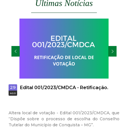
Últimas Notícias
t
a
M
G
29
Edital 001/2023/CMDCA - Retificação.
AGO
Altera local de votação - Edital 001/2023/CMDCA, que
“Dispõe sobre o processo de escolha do Conselho
Tutelar do Município de Conquista – MG”.