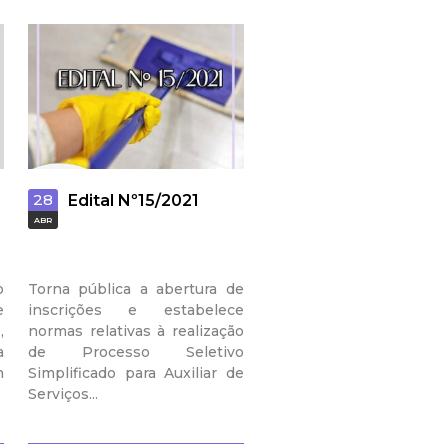
28
Edital Nº15/2021
ABR
o
Torna pública a abertura de
e
inscrições e estabelece
,
normas relativas à realização
a
de Processo Seletivo
m
Simplificado para Auxiliar de
Serviços...