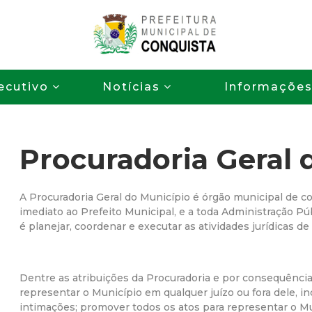
Pular
para
o
P
conteúdo
ecutivo
Notícias
Informaçõe
principal
r
e
Procuradoria Geral 
f
e
A Procuradoria Geral do Município é órgão municipal de c
imediato ao Prefeito Municipal, e a toda Administração Públ
é planejar, coordenar e executar as atividades jurídicas de
i
t
Dentre as atribuições da Procuradoria e por consequência
representar o Município em qualquer juízo ou fora dele, in
u
intimações; promover todos os atos para representar o M