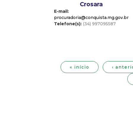
Crosara
E-mail:
procuradoria@conquista.mg.gov.br
Telefone(s):
(34) 997095587
P
á
« início
‹ anteri
g
i
n
a
s