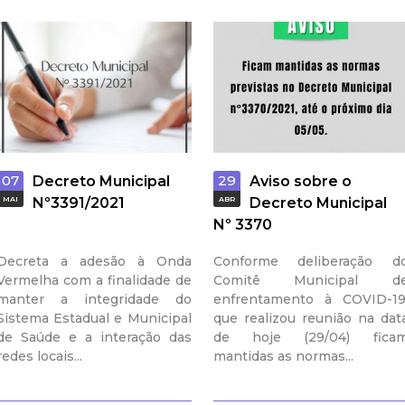
a
l
d
e
07
29
C
Decreto Municipal
Aviso sobre o
MAI
Nº3391/2021
ABR
Decreto Municipal
o
Nº 3370
Decreta a adesão à Onda
Conforme deliberação d
n
Vermelha com a finalidade de
Comitê Municipal d
manter a integridade do
enfrentamento à COVID-19
q
Sistema Estadual e Municipal
que realizou reunião na dat
de Saúde e a interação das
de hoje (29/04) fica
u
redes locais...
mantidas as normas...