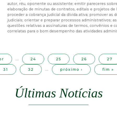
autor, réu, oponente ou assistente; emitir pareceres sobre
r
elaboração de minutas de contratos, editais e projetos de 
proceder a cobrança judicial da dívida ativa; promover as 
a
judiciais; orientar e preparar processos administrativos; as
questões relativas a assinaturas de termos, convênios e co
correlatas para o bom desempenho das atividades administr
M
u
n
or
…
24
25
26
27
i
31
32
…
próximo ›
fim »
c
Últimas Notícias
i
p