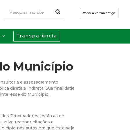
Voltar à versão antiga
Transparência
s
do Município
onsultoria e assessoramento
ica direta e indireta. Sua finalidade
 interesse do Município.
 dos Procuradores, estão as de
clusive receber citações e
unicípio nos autos em que este seja