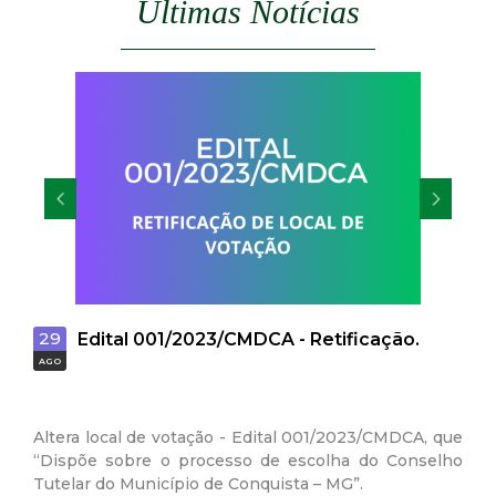
Últimas Notícias
t
a
M
G
29
Edital 001/2023/CMDCA - Retificação.
AGO
Altera local de votação - Edital 001/2023/CMDCA, que
“Dispõe sobre o processo de escolha do Conselho
Tutelar do Município de Conquista – MG”.