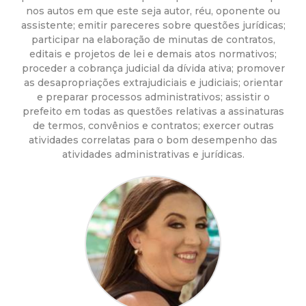
a
nos autos em que este seja autor, réu, oponente ou
assistente; emitir pareceres sobre questões jurídicas;
M
participar na elaboração de minutas de contratos,
editais e projetos de lei e demais atos normativos;
u
proceder a cobrança judicial da dívida ativa; promover
as desapropriações extrajudiciais e judiciais; orientar
n
e preparar processos administrativos; assistir o
prefeito em todas as questões relativas a assinaturas
i
de termos, convênios e contratos; exercer outras
atividades correlatas para o bom desempenho das
atividades administrativas e jurídicas.
c
i
p
a
l