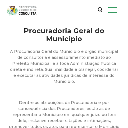
P
Pular
para
r
o
conteúdo
Procuradoria Geral do
e
principal
Município
f
A Procuradoria Geral do Município é órgão municipal
e
de consultoria e assessoramento imediato ao
Prefeito Municipal, e a toda Administração Pública
direta e indireta. Sua finalidade é planejar, coordenar
i
e executar as atividades jurídicas de interesse do
Município.
t
u
Dentre as atribuições da Procuradoria e por
consequência dos Procuradores, estão as de
r
representar o Município em qualquer juízo ou fora
dele, inclusive receber citações e intimações;
promover todos os atos para representar o Município