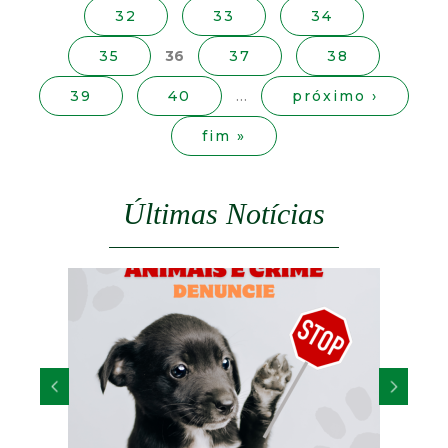
32
33
34
n
a
35
36
37
38
s
39
40
…
próximo ›
fim »
Últimas Notícias