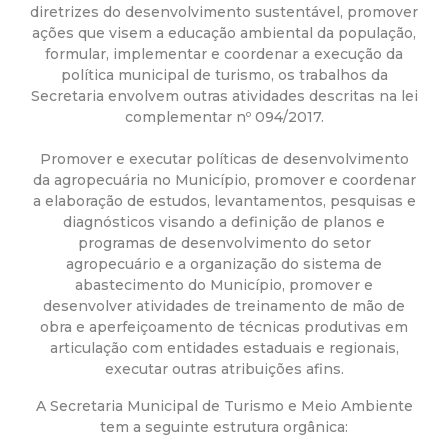
a
diretrizes do desenvolvimento sustentável, promover
ações que visem a educação ambiental da população,
M
formular, implementar e coordenar a execução da
política municipal de turismo, os trabalhos da
u
Secretaria envolvem outras atividades descritas na lei
complementar nº 094/2017.
n
Promover e executar políticas de desenvolvimento
da agropecuária no Município, promover e coordenar
i
a elaboração de estudos, levantamentos, pesquisas e
diagnósticos visando a definição de planos e
c
programas de desenvolvimento do setor
agropecuário e a organização do sistema de
i
abastecimento do Município, promover e
desenvolver atividades de treinamento de mão de
obra e aperfeiçoamento de técnicas produtivas em
p
articulação com entidades estaduais e regionais,
executar outras atribuições afins.
a
A Secretaria Municipal de Turismo e Meio Ambiente
l
tem a seguinte estrutura orgânica: