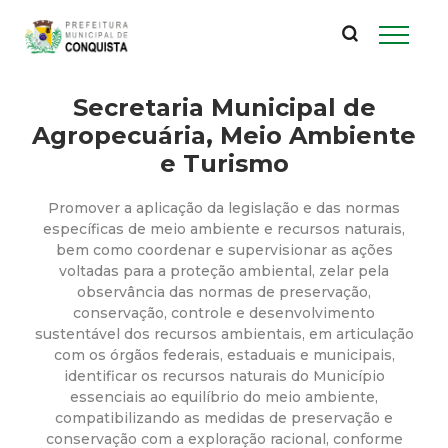
P
Pular
para
r
o
conteúdo
Secretaria Municipal de
e
principal
Agropecuária, Meio Ambiente
f
e Turismo
e
Promover a aplicação da legislação e das normas
específicas de meio ambiente e recursos naturais,
i
bem como coordenar e supervisionar as ações
voltadas para a proteção ambiental, zelar pela
observância das normas de preservação,
t
conservação, controle e desenvolvimento
sustentável dos recursos ambientais, em articulação
u
com os órgãos federais, estaduais e municipais,
identificar os recursos naturais do Município
r
essenciais ao equilíbrio do meio ambiente,
compatibilizando as medidas de preservação e
conservação com a exploração racional, conforme