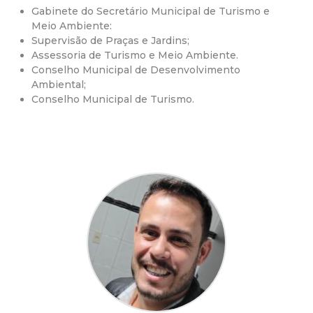
Gabinete do Secretário Municipal de Turismo e
d
Meio Ambiente:
Supervisão de Praças e Jardins;
e
Assessoria de Turismo e Meio Ambiente.
Conselho Municipal de Desenvolvimento
C
Ambiental;
Conselho Municipal de Turismo.
o
n
q
u
i
s