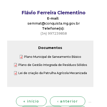
t
Flávio Ferreira Clementino
a
E-mail:
semmat@conquista.mg.gov.br
M
Telefone(s):
(34) 997239858
G
Documentos
Plano Municipal de Saneamento Básico
Plano de Gestão Integrada de Resíduos Sólidos
Lei de criação da Patrulha Agrícola Mecanizada
P
á
g
« início
‹ anterior
…
i