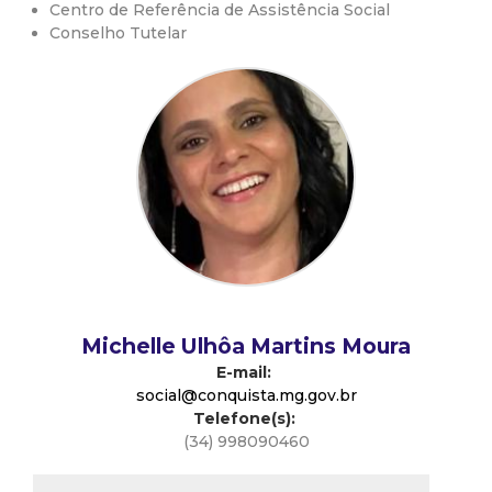
Centro de Referência de Assistência Social
d
Conselho Tutelar
e
C
o
n
q
u
Michelle Ulhôa Martins Moura
E-mail:
i
social@conquista.mg.gov.br
Telefone(s):
(34) 998090460
s