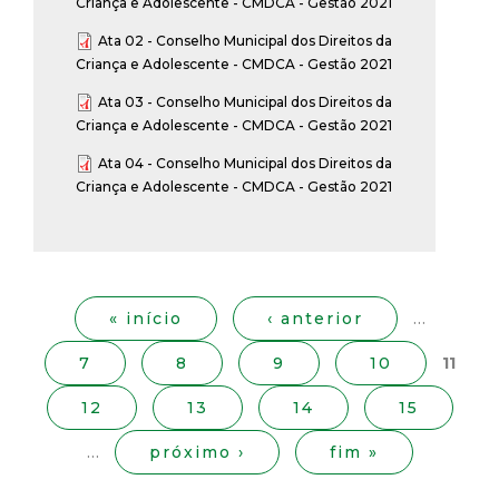
Criança e Adolescente - CMDCA - Gestão 2021
Ata 02 - Conselho Municipal dos Direitos da
Criança e Adolescente - CMDCA - Gestão 2021
Ata 03 - Conselho Municipal dos Direitos da
Criança e Adolescente - CMDCA - Gestão 2021
Ata 04 - Conselho Municipal dos Direitos da
Criança e Adolescente - CMDCA - Gestão 2021
P
á
g
« início
‹ anterior
…
i
7
8
9
10
11
n
a
12
13
14
15
s
…
próximo ›
fim »