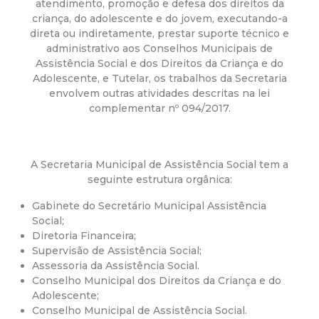
a
atendimento, promoção e defesa dos direitos da
criança, do adolescente e do jovem, executando-a
M
direta ou indiretamente, prestar suporte técnico e
administrativo aos Conselhos Municipais de
u
Assistência Social e dos Direitos da Criança e do
Adolescente, e Tutelar, os trabalhos da Secretaria
envolvem outras atividades descritas na lei
n
complementar nº 094/2017.
i
A Secretaria Municipal de Assistência Social tem a
c
seguinte estrutura orgânica:
i
Gabinete do Secretário Municipal Assistência
Social;
p
Diretoria Financeira;
Supervisão de Assistência Social;
Assessoria da Assistência Social.
a
Conselho Municipal dos Direitos da Criança e do
Adolescente;
l
Conselho Municipal de Assistência Social.