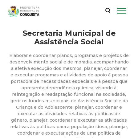
P
Pular
para
r
o
conteúdo
Secretaria Municipal de
e
principal
Assistência Social
f
Elaborar e coordenar planos, programas e projetos de
e
desenvolvimento social e de moradia, acompanhando
a efetiva execução dos mesmos, planejar, coordenar
e executar programas e atividades de apoio à pessoa
i
portadora de necessidades especiais e à pessoa que
apresenta dependência química, visando à
t
reintegração e readaptação funcional na sociedade,
gerir os fundos municipais de Assistência Social e da
u
Criança e do Adolescente, planejar, coordenar e
executar as atividades relativas às políticas de
gênero, planejar, coordenar e executar as atividades
r
relativas às políticas para a população idosa, planejar,
coordenar e executar ações de uma política de