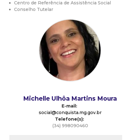
Centro de Referência de Assistência Social
d
Conselho Tutelar
e
C
o
n
q
u
Michelle Ulhôa Martins Moura
E-mail:
i
social@conquista.mg.gov.br
Telefone(s):
(34) 998090460
s