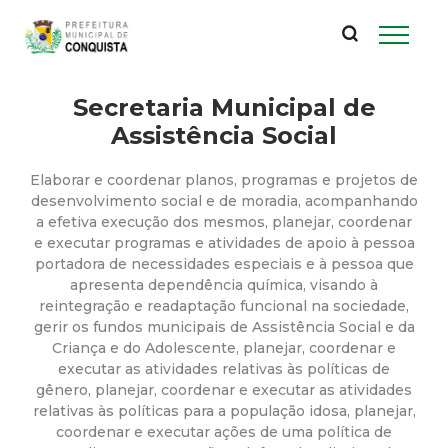
P
Pular
para
r
o
conteúdo
Secretaria Municipal de
e
principal
Assistência Social
f
Elaborar e coordenar planos, programas e projetos de
e
desenvolvimento social e de moradia, acompanhando
a efetiva execução dos mesmos, planejar, coordenar
e executar programas e atividades de apoio à pessoa
i
portadora de necessidades especiais e à pessoa que
apresenta dependência química, visando à
t
reintegração e readaptação funcional na sociedade,
gerir os fundos municipais de Assistência Social e da
u
Criança e do Adolescente, planejar, coordenar e
executar as atividades relativas às políticas de
gênero, planejar, coordenar e executar as atividades
r
relativas às políticas para a população idosa, planejar,
coordenar e executar ações de uma política de