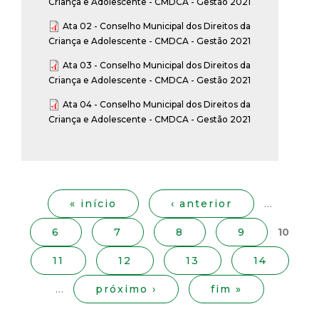
Criança e Adolescente - CMDCA - Gestão 2021
Ata 02 - Conselho Municipal dos Direitos da
Criança e Adolescente - CMDCA - Gestão 2021
Ata 03 - Conselho Municipal dos Direitos da
Criança e Adolescente - CMDCA - Gestão 2021
Ata 04 - Conselho Municipal dos Direitos da
Criança e Adolescente - CMDCA - Gestão 2021
P
á
g
« início
‹ anterior
…
i
6
7
8
9
10
n
a
11
12
13
14
s
…
próximo ›
fim »