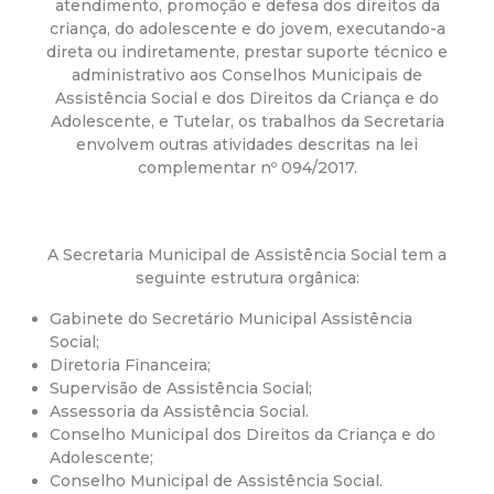
a
atendimento, promoção e defesa dos direitos da
criança, do adolescente e do jovem, executando-a
M
direta ou indiretamente, prestar suporte técnico e
administrativo aos Conselhos Municipais de
u
Assistência Social e dos Direitos da Criança e do
Adolescente, e Tutelar, os trabalhos da Secretaria
envolvem outras atividades descritas na lei
n
complementar nº 094/2017.
i
A Secretaria Municipal de Assistência Social tem a
c
seguinte estrutura orgânica:
i
Gabinete do Secretário Municipal Assistência
Social;
p
Diretoria Financeira;
Supervisão de Assistência Social;
Assessoria da Assistência Social.
a
Conselho Municipal dos Direitos da Criança e do
Adolescente;
l
Conselho Municipal de Assistência Social.