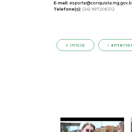
E-mail:
esporte@conquista.mg.gov.b
Telefone(s):
(34) 997206312
P
á
« início
‹ anterio
g
i
n
a
s