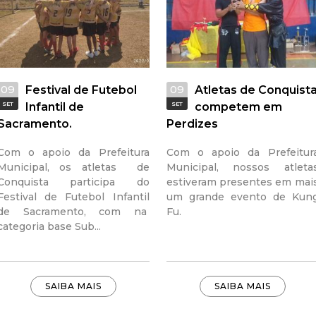
a
l
d
09
09
Festival de Futebol
Atletas de Conquist
SET
Infantil de
SET
competem em
e
Sacramento.
Perdizes
C
Com o apoio da Prefeitura
Com o apoio da Prefeitur
Municipal, os atletas de
Municipal, nossos atleta
o
Conquista participa do
estiveram presentes em mai
Festival de Futebol Infantil
um grande evento de Kun
n
de Sacramento, com na
Fu.
categoria base Sub...
q
u
SAIBA MAIS
SAIBA MAIS