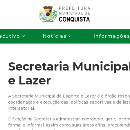
Pular
para
o
P
conteúdo
ecutivo
Notícias
Informaçõe
principal
r
e
Secretaria Municipa
f
e Lazer
e
i
A Secretaria Municipal de Esporte e Lazer é o órgão resp
coordenação e execução das políticas esportivas e de laze
intersetorial.
t
É função da Secretaria administrar, coordenar, gerir, ince
u
formal e informal, assim como suas áreas afins, procurand