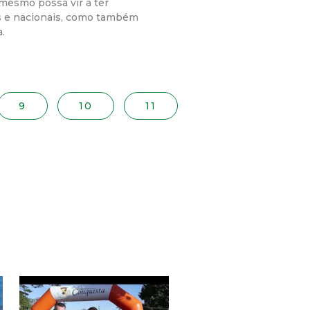
mesmo possa vir a ter
s e nacionais, como também
.
9
10
11