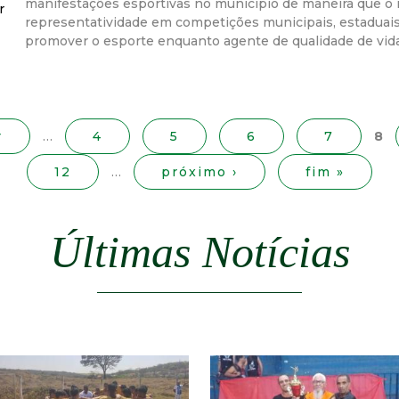
manifestações esportivas no município de maneira que o 
r
r
representatividade em competições municipais, estaduai
promover o esporte enquanto agente de qualidade de vida
a
M
r
…
4
5
6
7
8
u
12
…
próximo ›
fim »
n
Últimas Notícias
i
c
i
p