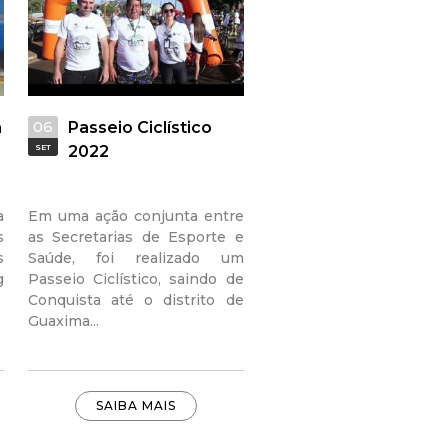
06
a
Passeio Ciclístico
SET
2022
a
Em uma ação conjunta entre
s
as Secretarias de Esporte e
s
Saúde, foi realizado um
g
Passeio Ciclístico, saindo de
Conquista até o distrito de
Guaxima...
SAIBA MAIS