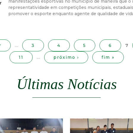
manifestações esportivas no município de maneira que o 
r
r
representatividade em competições municipais, estaduai
promover o esporte enquanto agente de qualidade de vida
a
M
r
…
3
4
5
6
7
u
11
…
próximo ›
fim »
n
Últimas Notícias
i
c
i
p