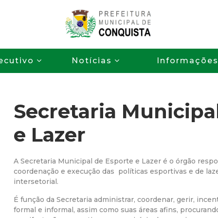
Pular
para
o
P
conteúdo
ecutivo
Notícias
Informaçõe
principal
r
e
Secretaria Municipa
f
e Lazer
e
i
A Secretaria Municipal de Esporte e Lazer é o órgão resp
coordenação e execução das políticas esportivas e de laze
intersetorial.
t
É função da Secretaria administrar, coordenar, gerir, ince
u
formal e informal, assim como suas áreas afins, procurand