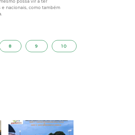
mesmo possa vir a ter
s e nacionais, como também
.
8
9
10