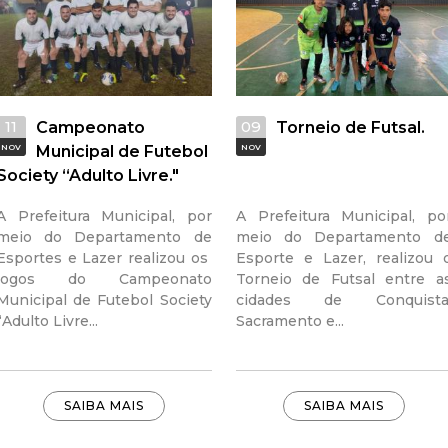
a
l
d
11
09
Campeonato
Torneio de Futsal.
NOV
Municipal de Futebol
NOV
e
Society “Adulto Livre."
C
A Prefeitura Municipal, por
A Prefeitura Municipal, po
meio do Departamento de
meio do Departamento d
o
Esportes e Lazer realizou os
Esporte e Lazer, realizou 
jogos do Campeonato
Torneio de Futsal entre a
n
Municipal de Futebol Society
cidades de Conquista
“Adulto Livre...
Sacramento e...
q
u
SAIBA MAIS
SAIBA MAIS