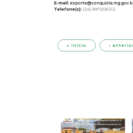
E-mail:
esporte@conquista.mg.gov.b
Telefone(s):
(34) 997206312
P
á
« início
‹ anterio
g
i
n
a
s