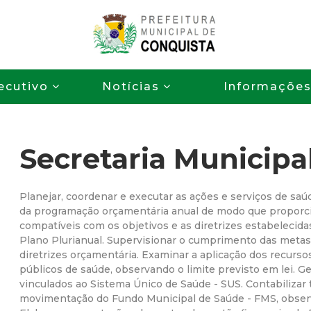
Pular
para
o
P
conteúdo
ecutivo
Notícias
Informaçõe
principal
r
e
Secretaria Municipa
f
e
Planejar, coordenar e executar as ações e serviços de saú
da programação orçamentária anual de modo que proporci
compatíveis com os objetivos e as diretrizes estabelecid
i
Plano Plurianual. Supervisionar o cumprimento das metas 
diretrizes orçamentária. Examinar a aplicação dos recurs
t
públicos de saúde, observando o limite previsto em lei. G
vinculados ao Sistema Único de Saúde - SUS. Contabiliza
u
movimentação do Fundo Municipal de Saúde - FMS, observa