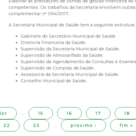
Elaborar as prestações de contas de gestão financeira d
competentes. Os trabalhos da Secretaria envolvem outras a
r
complementar nº 094/2017.
a
A Secretaria Municipal de Saúde tem a seguinte estrutura 
Gabinete do Secretário Municipal de Saúde.
M
Diretoria Financeira da Saúde;
Supervisão da Secretaria Municipal de Saúde;
u
Supervisão de Almoxarifado da Saúde;
Supervisão de Agendamento de Consultas e Exames
n
Supervisão de Compras da Saúde;
Assessoria da Secretaria Municipal de Saúde.
i
Conselho Municipal de Saúde;
c
i
ior
…
15
16
17
18
p
22
23
…
próximo ›
fim »