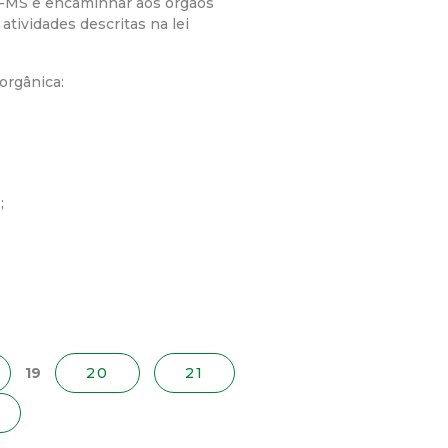
o FMS e encaminhar aos órgãos
tividades descritas na lei
orgânica:
;
19
20
21