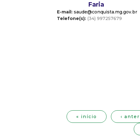
Faria
E-mail:
saude@conquista.mg.gov.br
Telefone(s):
(34) 997257679
P
á
« início
‹ anter
g
i