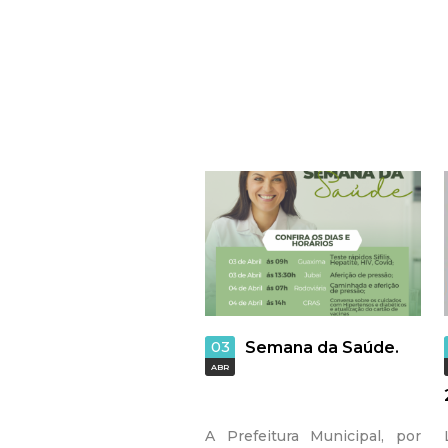
n
a
s
03
Semana da Saúde.
ABR
A Prefeitura Municipal, por