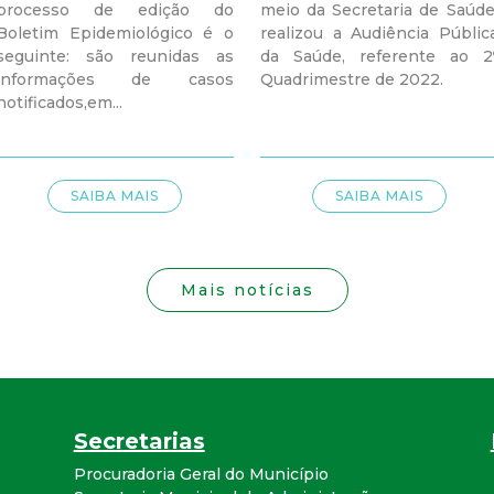
i
processo de edição do
meio da Secretaria de Saúde
Boletim Epidemiológico é o
realizou a Audiência Públic
s
seguinte: são reunidas as
da Saúde, referente ao 2
informações de casos
Quadrimestre de 2022.
t
notificados,em...
a
SAIBA MAIS
SAIBA MAIS
M
G
Mais notícias
Secretarias
Procuradoria Geral do Município