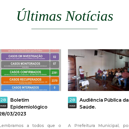
a
Últimas Notícias
l
d
e
C
o
n
q
28
28
Boletim
Audiência Pública da
MAR
Epidemiológico
MAR
Saúde.
u
28/03/2023
Lembramos a todos que o
A Prefeitura Municipal, po