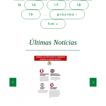
t
a
15
16
17
18
s
a
19
…
próximo ›
fim »
M
G
Últimas Notícias