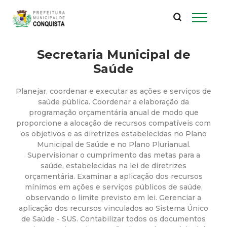
P
Pular
para
r
o
conteúdo
Secretaria Municipal de
e
principal
Saúde
f
Planejar, coordenar e executar as ações e serviços de
e
saúde pública. Coordenar a elaboração da
programação orçamentária anual de modo que
proporcione a alocação de recursos compatíveis com
i
os objetivos e as diretrizes estabelecidas no Plano
Municipal de Saúde e no Plano Plurianual.
t
Supervisionar o cumprimento das metas para a
saúde, estabelecidas na lei de diretrizes
u
orçamentária. Examinar a aplicação dos recursos
mínimos em ações e serviços públicos de saúde,
observando o limite previsto em lei. Gerenciar a
r
aplicação dos recursos vinculados ao Sistema Único
de Saúde - SUS. Contabilizar todos os documentos