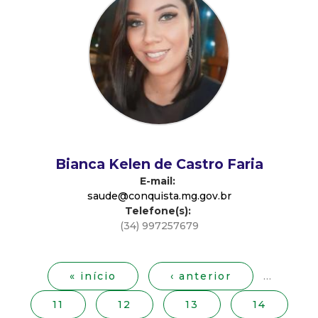
d
e
C
o
n
Bianca Kelen de Castro Faria
E-mail:
q
saude@conquista.mg.gov.br
Telefone(s):
u
(34) 997257679
P
i
á
g
« início
‹ anterior
…
s
i
11
12
13
14
n