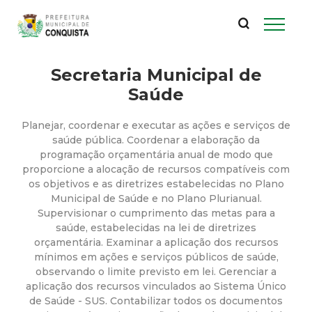
P
Pular
para
r
o
conteúdo
Secretaria Municipal de
e
principal
Saúde
f
Planejar, coordenar e executar as ações e serviços de
e
saúde pública. Coordenar a elaboração da
programação orçamentária anual de modo que
proporcione a alocação de recursos compatíveis com
i
os objetivos e as diretrizes estabelecidas no Plano
Municipal de Saúde e no Plano Plurianual.
t
Supervisionar o cumprimento das metas para a
saúde, estabelecidas na lei de diretrizes
u
orçamentária. Examinar a aplicação dos recursos
mínimos em ações e serviços públicos de saúde,
observando o limite previsto em lei. Gerenciar a
r
aplicação dos recursos vinculados ao Sistema Único
de Saúde - SUS. Contabilizar todos os documentos