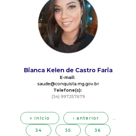
d
e
C
o
n
Bianca Kelen de Castro Faria
E-mail:
q
saude@conquista.mg.gov.br
Telefone(s):
u
(34) 997257679
P
i
á
g
« início
‹ anterior
…
s
i
34
35
36
n