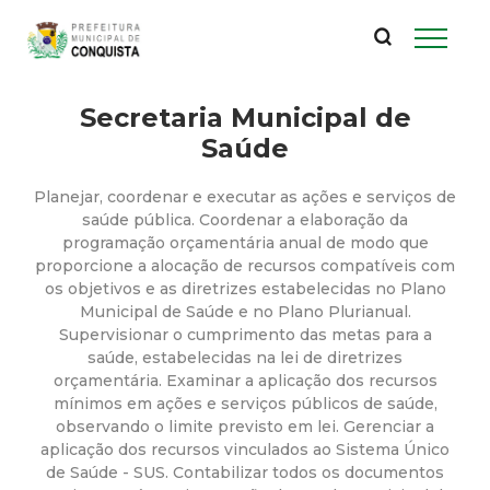
P
Pular
para
r
o
conteúdo
Secretaria Municipal de
e
principal
Saúde
f
Planejar, coordenar e executar as ações e serviços de
e
saúde pública. Coordenar a elaboração da
programação orçamentária anual de modo que
proporcione a alocação de recursos compatíveis com
i
os objetivos e as diretrizes estabelecidas no Plano
Municipal de Saúde e no Plano Plurianual.
t
Supervisionar o cumprimento das metas para a
saúde, estabelecidas na lei de diretrizes
u
orçamentária. Examinar a aplicação dos recursos
mínimos em ações e serviços públicos de saúde,
observando o limite previsto em lei. Gerenciar a
r
aplicação dos recursos vinculados ao Sistema Único
de Saúde - SUS. Contabilizar todos os documentos