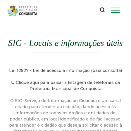
P
Pular
para
r
o
conteúdo
e
principal
SIC - Locais e informações úteis
f
e
Lei 12527 - Lei de acesso à informação (para consulta)
i
Clique aqui para baixar a listagem de telefones da
t
Prefeitura Municipal de Conquista
O SIC (Serviço de Informação ao Cidadão) é um canal
u
criado para atender ao cidadão, dando acesso às
informações de todos os órgãos e entidades do
r
poder público, em local identificado e de fácil acesso,
para atender o cidadão que deseja solicitar o acesso à