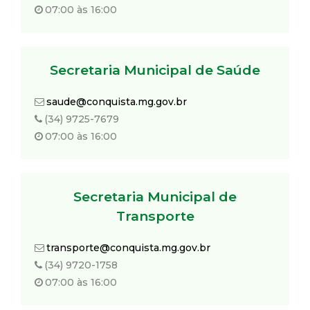
t
07:00 às 16:00
a
Secretaria Municipal de Saúde
M
saude@conquista.mg.gov.br
G
(34) 9725-7679
07:00 às 16:00
Secretaria Municipal de
Transporte
transporte@conquista.mg.gov.br
(34) 9720-1758
07:00 às 16:00