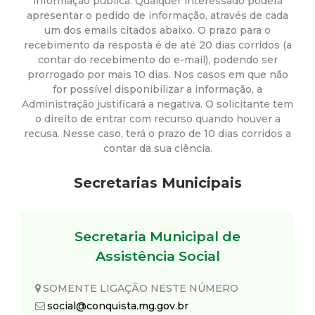
a
informação pública. Qualquer interessado poderá
apresentar o pedido de informação, através de cada
M
um dos emails citados abaixo. O prazo para o
recebimento da resposta é de até 20 dias corridos (a
contar do recebimento do e-mail), podendo ser
u
prorrogado por mais 10 dias. Nos casos em que não
for possível disponibilizar a informação, a
n
Administração justificará a negativa. O solicitante tem
o direito de entrar com recurso quando houver a
i
recusa. Nesse caso, terá o prazo de 10 dias corridos a
contar da sua ciência.
c
Secretarias Municipais
i
p
Secretaria Municipal de
Assistência Social
a
SOMENTE LIGAÇÃO NESTE NÚMERO
l
social@conquista.mg.gov.br