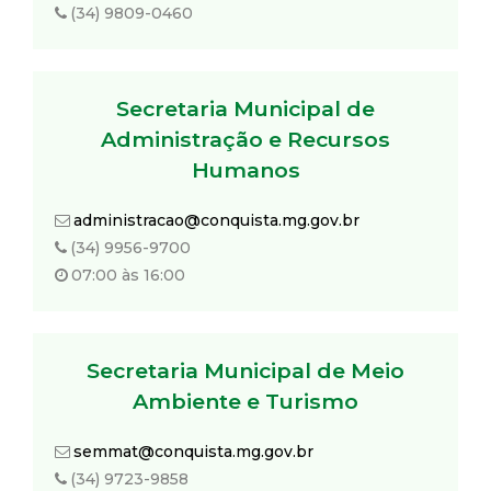
(34) 9809-0460
d
e
Secretaria Municipal de
C
Administração e Recursos
Humanos
o
administracao@conquista.mg.gov.br
n
(34) 9956-9700
07:00 às 16:00
q
u
Secretaria Municipal de Meio
i
Ambiente e Turismo
s
semmat@conquista.mg.gov.br
(34) 9723-9858