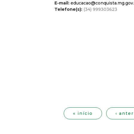
E-mail:
educacao@conquista.mg.gov.
Telefone(s):
(34) 999303623
P
á
« início
‹ anter
g
i