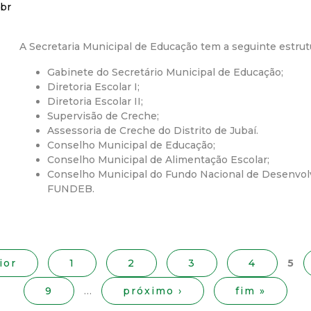
br
r
A Secretaria Municipal de Educação tem a seguinte estrut
a
Gabinete do Secretário Municipal de Educação;
M
Diretoria Escolar I;
Diretoria Escolar II;
Supervisão de Creche;
u
Assessoria de Creche do Distrito de Jubaí.
Conselho Municipal de Educação;
n
Conselho Municipal de Alimentação Escolar;
Conselho Municipal do Fundo Nacional de Desenvo
i
FUNDEB.
c
i
ior
1
2
3
4
5
p
9
…
próximo ›
fim »