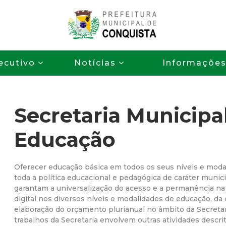
Pular
para
o
P
conteúdo
ecutivo
Notícias
Informaçõe
principal
r
e
Secretaria Municipa
f
Educação
e
i
Oferecer educação básica em todos os seus níveis e moda
toda a política educacional e pedagógica de caráter munic
garantam a universalização do acesso e a permanência na 
t
digital nos diversos níveis e modalidades de educação, da c
elaboração do orçamento plurianual no âmbito da Secretar
u
trabalhos da Secretaria envolvem outras atividades descri