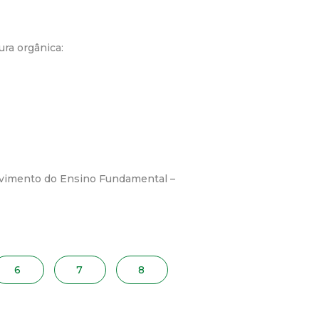
ura orgânica:
lvimento do Ensino Fundamental –
6
7
8