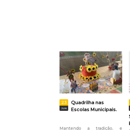
n
a
s
23
Quadrilha nas
JUN
Escolas Municipais.
Mantendo a tradição, e