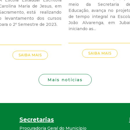
i
A Escola Estadual Escritora
meio da Secretaria d
Carolina Maria de Jesus, em
Educação, avança no projet
s
Sacramento, está realizando
de tempo integral na Escol
o levantamento dos cursos
João Alvarenga, em Jubaí
para o 2º Semestre de 2023.
t
iniciando as...
a
M
SAIBA MAIS
SAIBA MAIS
G
Mais notícias
Secretarias
Procuradoria Geral do Município