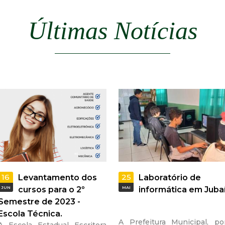
a
Últimas Notícias
l
d
e
C
o
n
q
16
25
Levantamento dos
Laboratório de
JUN
cursos para o 2º
MAI
informática em Juba
u
Semestre de 2023 -
Escola Técnica.
A Prefeitura Municipal, po