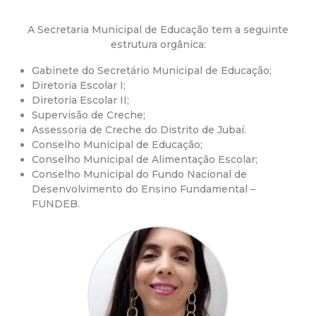
a
M
A Secretaria Municipal de Educação tem a seguinte
estrutura orgânica:
u
Gabinete do Secretário Municipal de Educação;
Diretoria Escolar I;
n
Diretoria Escolar II;
Supervisão de Creche;
i
Assessoria de Creche do Distrito de Jubaí.
Conselho Municipal de Educação;
Conselho Municipal de Alimentação Escolar;
c
Conselho Municipal do Fundo Nacional de
Desenvolvimento do Ensino Fundamental –
i
FUNDEB.
p
a
l