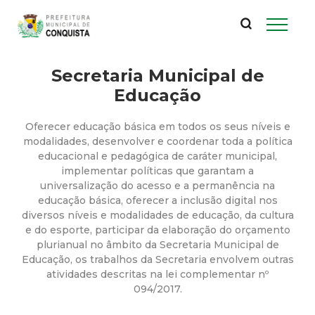
P
Pular
para
r
o
conteúdo
Secretaria Municipal de
e
principal
Educação
f
Oferecer educação básica em todos os seus níveis e
e
modalidades, desenvolver e coordenar toda a política
educacional e pedagógica de caráter municipal,
implementar políticas que garantam a
i
universalização do acesso e a permanência na
educação básica, oferecer a inclusão digital nos
t
diversos níveis e modalidades de educação, da cultura
e do esporte, participar da elaboração do orçamento
u
plurianual no âmbito da Secretaria Municipal de
Educação, os trabalhos da Secretaria envolvem outras
atividades descritas na lei complementar nº
r
094/2017.