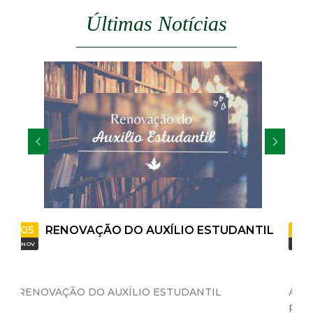
t
Últimas Notícias
a
M
G
07
 AUXÍLIO ESTUDANTIL
AUXÍLIO ESTUDANTIL
MAI
IO ESTUDANTIL
A Secretaria Municipal de Edu
prazo para a renovação do Auxíli