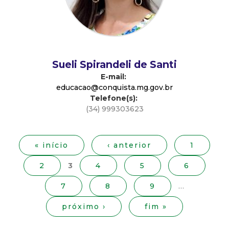
d
e
C
Sueli Spirandeli de Santi
E-mail:
o
educacao@conquista.mg.gov.br
Telefone(s):
(34) 999303623
n
P
á
q
g
« início
‹ anterior
1
i
u
2
3
4
5
6
n
a
i
7
8
9
…
s
próximo ›
fim »
s