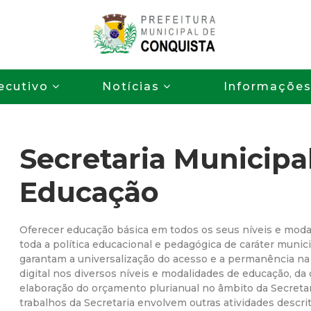
Pular
para
o
P
conteúdo
ecutivo
Notícias
Informaçõe
principal
r
e
Secretaria Municipa
f
Educação
e
i
Oferecer educação básica em todos os seus níveis e moda
toda a política educacional e pedagógica de caráter munic
garantam a universalização do acesso e a permanência na 
t
digital nos diversos níveis e modalidades de educação, da c
elaboração do orçamento plurianual no âmbito da Secretar
u
trabalhos da Secretaria envolvem outras atividades descri