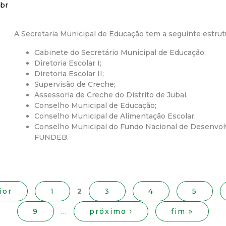
br
r
A Secretaria Municipal de Educação tem a seguinte estrut
a
Gabinete do Secretário Municipal de Educação;
M
Diretoria Escolar I;
Diretoria Escolar II;
Supervisão de Creche;
u
Assessoria de Creche do Distrito de Jubaí.
Conselho Municipal de Educação;
n
Conselho Municipal de Alimentação Escolar;
Conselho Municipal do Fundo Nacional de Desenvo
i
FUNDEB.
c
i
ior
1
2
3
4
5
p
9
…
próximo ›
fim »