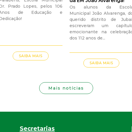
i
Parabéns, Escola Municipal
da EM João Alvarenga!
Dr. Prado Lopes, pelos 106
Os alunos da Escol
s
Anos de Educação e
Municipal João Alvarenga, d
Dedicação!
querido distrito de Jubaí
escreveram um capítul
t
emocionante na celebraçã
dos 112 anos de...
a
M
SAIBA MAIS
SAIBA MAIS
G
Mais notícias
Secretarias