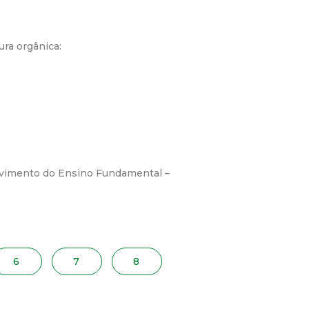
ura orgânica:
lvimento do Ensino Fundamental –
6
7
8