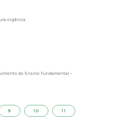
ura orgânica:
lvimento do Ensino Fundamental –
9
10
11