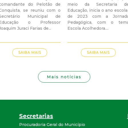
i
comandante do Pelotão de
meio da Secretaria d
Conquista, se reuniu com o
Educação, inicia o ano escola
s
Secretário Municipal de
de 2023 com a Jornad
Educação o Professor
Pedagógica, com o tem
t
Joaquim Juraci Farias de...
Escola Acolhedora....
a
M
SAIBA MAIS
SAIBA MAIS
G
Mais notícias
Secretarias
Procuradoria Geral do Município