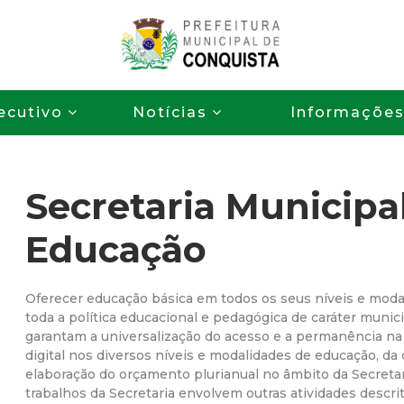
Pular
para
o
P
conteúdo
ecutivo
Notícias
Informaçõe
principal
r
e
Secretaria Municipa
f
Educação
e
i
Oferecer educação básica em todos os seus níveis e moda
toda a política educacional e pedagógica de caráter munic
garantam a universalização do acesso e a permanência na 
t
digital nos diversos níveis e modalidades de educação, da c
elaboração do orçamento plurianual no âmbito da Secretar
u
trabalhos da Secretaria envolvem outras atividades descri