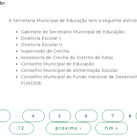
br
r
A Secretaria Municipal de Educação tem a seguinte estrut
a
Gabinete do Secretário Municipal de Educação;
M
Diretoria Escolar I;
Diretoria Escolar II;
Supervisão de Creche;
u
Assessoria de Creche do Distrito de Jubaí.
Conselho Municipal de Educação;
n
Conselho Municipal de Alimentação Escolar;
Conselho Municipal do Fundo Nacional de Desenvo
i
FUNDEB.
c
i
r
…
4
5
6
7
8
p
12
…
próximo ›
fim »