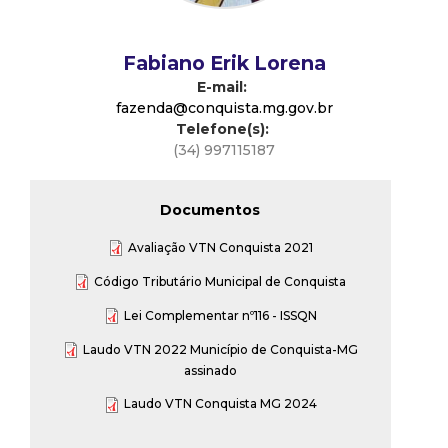
d
Fabiano Erik Lorena
e
E-mail:
fazenda@conquista.mg.gov.br
C
Telefone(s):
(34) 997115187
o
Documentos
n
Avaliação VTN Conquista 2021
q
Código Tributário Municipal de Conquista
u
Lei Complementar nº116 - ISSQN
Laudo VTN 2022 Município de Conquista-MG
i
assinado
Laudo VTN Conquista MG 2024
s