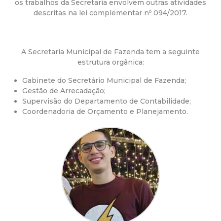
a
os trabalhos da Secretaria envolvem outras atividades
descritas na lei complementar nº 094/2017.
M
u
A Secretaria Municipal de Fazenda tem a seguinte
estrutura orgânica:
n
Gabinete do Secretário Municipal de Fazenda;
i
Gestão de Arrecadação;
Supervisão do Departamento de Contabilidade;
Coordenadoria de Orçamento e Planejamento.
c
i
p
a
l