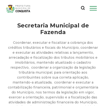
P
Pular
para
r
o
conteúdo
Secretaria Municipal de
e
principal
Fazenda
f
Coordenar, executar e fiscalizar a cobrança dos
e
créditos tributários e fiscais do Município, coordenar
e executar as atividades relativas a lançamento,
arrecadação e fiscalização dos tributos mobiliários e
i
imobiliários, mantendo atualizado o cadastro
respectivo, coordenar a organização da legislação
t
tributária municipal, para orientação aos
contribuintes sobre sua correta aplicação,
u
mantendo-a atualizada, coordenar e executar a
contabilização financeira, patrimonial e orçamentária
do Município, nos termos da legislação em vigor,
r
exercer a orientação, supervisão e a fiscalização das
atividades de administração financeira do Município,