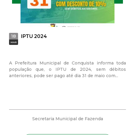
18
26
IPTU 2024
MAR
SET
A Prefeitura Municipal de Conquista informa toda
Foi 
população que, o IPTU de 2024, sem débitos
Nor
anteriores, pode ser pago até dia 31 de maio com...
para
Secretaria Municipal de Fazenda